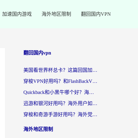
加速国内游戏
海外地区限制
翻回国内VPN
翻回国内vpn
美国看世界杯总卡？这篇回国加速器指南帮你无缝刷国内资源（附苹果手机VPN设置步骤）
穿梭VPN好用吗？和FlashBackVPN对比哪个回国效果更好？
Quickback和小黑牛哪个好？海外党亲测指南，选对回国加速器秒回国内
迅游和银河好用吗？海外用户如何选择回国加速器实现无缝访问国内资源
穿梭和奇游手游好用吗？海外党亲测3款回国加速器，附蜜蜂加速器七天试用攻略
海外地区限制