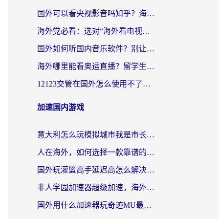
国外可以看央视影音吗知乎？海外党亲测有效的回国加速方案
海外党必看：选对“海外看电视剧软件”，再也不用愁国内剧刷不了
国外如何听国内音乐软件？别让地域限制，断了你的中文歌单
海外哪里能看奥运直播？留学生&海外华人必看的体育赛事观赛终极指南
12123交管在国外怎么使用不了？海外华人必看的无缝访问国内资源指南
加速国内游戏
意大利怎么玩模拟城市我是市长？海外党国服游戏加速终极攻略（附三国3量子特攻解决办法）
人在海外，如何选择一款靠谱的玩剑灵2加速器？
国外玩灌篮高手延迟高怎么解决？海外玩家国服游戏加速终极指南
非人学园加速器超级加速，海外玩家重返国服的通行证
国外用什么加速器玩奇迹MU最好？2026海外玩家国服游戏加速全攻略