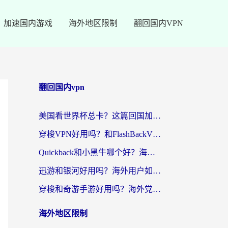
加速国内游戏
海外地区限制
翻回国内VPN
翻回国内vpn
美国看世界杯总卡？这篇回国加速器指南帮你无缝刷国内资源（附苹果手机VPN设置步骤）
穿梭VPN好用吗？和FlashBackVPN对比哪个回国效果更好？
Quickback和小黑牛哪个好？海外党亲测指南，选对回国加速器秒回国内
迅游和银河好用吗？海外用户如何选择回国加速器实现无缝访问国内资源
穿梭和奇游手游好用吗？海外党亲测3款回国加速器，附蜜蜂加速器七天试用攻略
海外地区限制