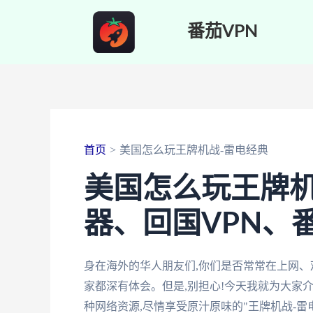
跳
番茄VPN
至
内
容
首页
美国怎么玩王牌机战-雷电经典
美国怎么玩王牌机
器、回国VPN、
身在海外的华人朋友们,你们是否常常在上网、
家都深有体会。但是,别担心!今天我就为大家
种网络资源,尽情享受原汁原味的"王牌机战-雷