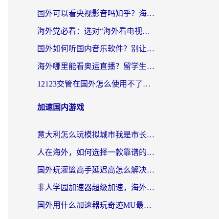
国外可以看央视影音吗知乎？海外党亲测有效的回国加速方案
海外党必看：选对“海外看电视剧软件”，再也不用愁国内剧刷不了
国外如何听国内音乐软件？别让地域限制，断了你的中文歌单
海外哪里能看奥运直播？留学生&海外华人必看的体育赛事观赛终极指南
12123交管在国外怎么使用不了？海外华人必看的无缝访问国内资源指南
加速国内游戏
意大利怎么玩模拟城市我是市长？海外党国服游戏加速终极攻略（附三国3量子特攻解决办法）
人在海外，如何选择一款靠谱的玩剑灵2加速器？
国外玩灌篮高手延迟高怎么解决？海外玩家国服游戏加速终极指南
非人学园加速器超级加速，海外玩家重返国服的通行证
国外用什么加速器玩奇迹MU最好？2026海外玩家国服游戏加速全攻略