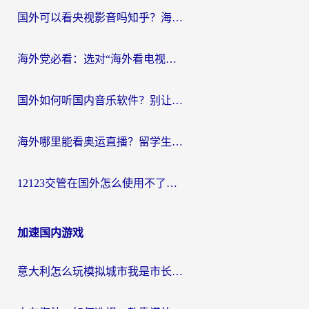
国外可以看央视影音吗知乎？海外党亲测有效的回国加速方案
海外党必看：选对“海外看电视剧软件”，再也不用愁国内剧刷不了
国外如何听国内音乐软件？别让地域限制，断了你的中文歌单
海外哪里能看奥运直播？留学生&海外华人必看的体育赛事观赛终极指南
12123交管在国外怎么使用不了？海外华人必看的无缝访问国内资源指南
加速国内游戏
意大利怎么玩模拟城市我是市长？海外党国服游戏加速终极攻略（附三国3量子特攻解决办法）