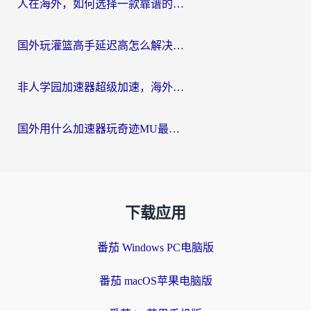
人在海外，如何选择一款靠谱的玩剑灵2加速器？
国外玩灌篮高手延迟高怎么解决？海外玩家国服游戏加速终极指南
非人学园加速器超级加速，海外玩家重返国服的通行证
国外用什么加速器玩奇迹MU最好？2026海外玩家国服游戏加速全攻略
下载应用
番茄 Windows PC电脑版
番茄 macOS苹果电脑版