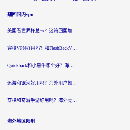
章
翻回国内vpn
导
航
美国看世界杯总卡？这篇回国加速器指南帮你无缝刷国内资源（附苹果手机VPN设置步骤）
穿梭VPN好用吗？和FlashBackVPN对比哪个回国效果更好？
Quickback和小黑牛哪个好？海外党亲测指南，选对回国加速器秒回国内
迅游和银河好用吗？海外用户如何选择回国加速器实现无缝访问国内资源
穿梭和奇游手游好用吗？海外党亲测3款回国加速器，附蜜蜂加速器七天试用攻略
海外地区限制