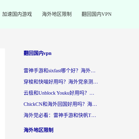
加速国内游戏
海外地区限制
翻回国内VPN
翻回国内vpn
雷神手游和sixfast哪个好？海外党亲测3款回国加速器，教你选对不踩坑
穿梭和快喵好用吗？海外党亲测：小众加速器对比+番茄加速器深度体验
云极和Unblock Youku好用吗？海外党亲测+2026回国加速器避坑指南
ChickCN和海外回国好用吗？海外党2026亲测：从手游到影音，选对加速器的3个关键
海外党必看：雷神手游和快帆TV版好用吗？3步选对回国加速器不踩坑
海外地区限制