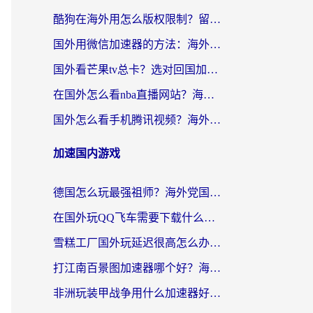
酷狗在海外用怎么版权限制？留学生亲测：3步解决听国内音乐难题
国外用微信加速器的方法：海外党无缝连接国内生活的实用指南
国外看芒果tv总卡？选对回国加速器，轻松追《浪姐》不费劲
在国外怎么看nba直播网站？海外党专属体育观赛指南，告别地区限制！
国外怎么看手机腾讯视频？海外党亲测有效的追剧加速器选择指南
加速国内游戏
德国怎么玩最强祖师？海外党国服游戏加速器选择全攻略（附宝可梦Online实测）
在国外玩QQ飞车需要下载什么加速器呢？海外党亲测有效的国服游戏加速指南
雪糕工厂国外玩延迟很高怎么办？海外玩家国服游戏加速终极攻略（附实测推荐）
打江南百景图加速器哪个好？海外党踩坑N次后，终于找到不卡的秘诀
非洲玩装甲战争用什么加速器好？海外党亲测有效的国服游戏加速方案