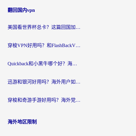
章
翻回国内vpn
导
航
美国看世界杯总卡？这篇回国加速器指南帮你无缝刷国内资源（附苹果手机VPN设置步骤）
穿梭VPN好用吗？和FlashBackVPN对比哪个回国效果更好？
Quickback和小黑牛哪个好？海外党亲测指南，选对回国加速器秒回国内
迅游和银河好用吗？海外用户如何选择回国加速器实现无缝访问国内资源
穿梭和奇游手游好用吗？海外党亲测3款回国加速器，附蜜蜂加速器七天试用攻略
海外地区限制