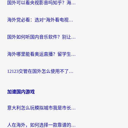
国外可以看央视影音吗知乎？海外党亲测有效的回国加速方案
海外党必看：选对“海外看电视剧软件”，再也不用愁国内剧刷不了
国外如何听国内音乐软件？别让地域限制，断了你的中文歌单
海外哪里能看奥运直播？留学生&海外华人必看的体育赛事观赛终极指南
12123交管在国外怎么使用不了？海外华人必看的无缝访问国内资源指南
加速国内游戏
意大利怎么玩模拟城市我是市长？海外党国服游戏加速终极攻略（附三国3量子特攻解决办法）
人在海外，如何选择一款靠谱的玩剑灵2加速器？