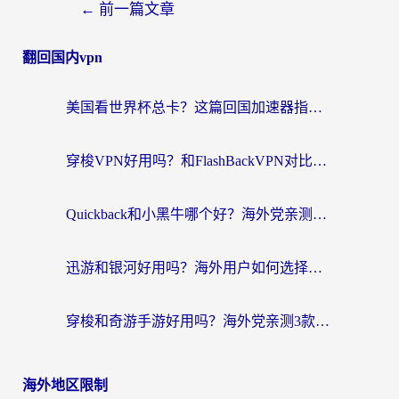
←
前一篇文章
翻回国内vpn
美国看世界杯总卡？这篇回国加速器指南帮你无缝刷国内资源（附苹果手机VPN设置步骤）
穿梭VPN好用吗？和FlashBackVPN对比哪个回国效果更好？
Quickback和小黑牛哪个好？海外党亲测指南，选对回国加速器秒回国内
迅游和银河好用吗？海外用户如何选择回国加速器实现无缝访问国内资源
穿梭和奇游手游好用吗？海外党亲测3款回国加速器，附蜜蜂加速器七天试用攻略
海外地区限制