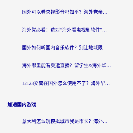
国外可以看央视影音吗知乎？海外党亲测有效的回国加速方案
海外党必看：选对“海外看电视剧软件”，再也不用愁国内剧刷不了
国外如何听国内音乐软件？别让地域限制，断了你的中文歌单
海外哪里能看奥运直播？留学生&海外华人必看的体育赛事观赛终极指南
12123交管在国外怎么使用不了？海外华人必看的无缝访问国内资源指南
加速国内游戏
意大利怎么玩模拟城市我是市长？海外党国服游戏加速终极攻略（附三国3量子特攻解决办法）