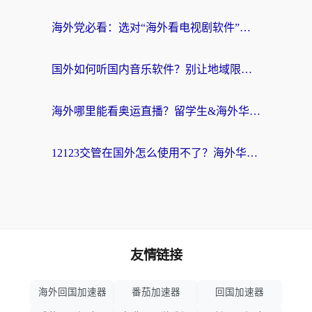
海外党必看：选对“海外看电视剧软件”，再也不用愁国内剧刷不了
国外如何听国内音乐软件？别让地域限制，断了你的中文歌单
海外哪里能看奥运直播？留学生&海外华人必看的体育赛事观赛终极指南
12123交管在国外怎么使用不了？海外华人必看的无缝访问国内资源指南
友情链接
海外回国加速器
番茄加速器
回国加速器