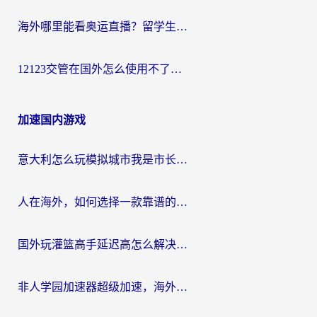
海外哪里能看奥运直播？留学生&海外华人必看的体育赛事观赛终极指南
12123交管在国外怎么使用不了？海外华人必看的无缝访问国内资源指南
加速国内游戏
意大利怎么玩模拟城市我是市长？海外党国服游戏加速终极攻略（附三国3量子特攻解决办法）
人在海外，如何选择一款靠谱的玩剑灵2加速器？
国外玩灌篮高手延迟高怎么解决？海外玩家国服游戏加速终极指南
非人学园加速器超级加速，海外玩家重返国服的通行证