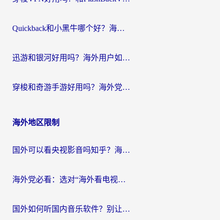
Quickback和小黑牛哪个好？海外党亲测指南，选对回国加速器秒回国内
迅游和银河好用吗？海外用户如何选择回国加速器实现无缝访问国内资源
穿梭和奇游手游好用吗？海外党亲测3款回国加速器，附蜜蜂加速器七天试用攻略
海外地区限制
国外可以看央视影音吗知乎？海外党亲测有效的回国加速方案
海外党必看：选对“海外看电视剧软件”，再也不用愁国内剧刷不了
国外如何听国内音乐软件？别让地域限制，断了你的中文歌单