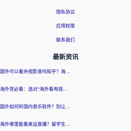
隐私协议
应用权限
联系我们
最新资讯
国外可以看央视影音吗知乎？海外党亲测有效的回国加速方案
海外党必看：选对“海外看电视剧软件”，再也不用愁国内剧刷不了
国外如何听国内音乐软件？别让地域限制，断了你的中文歌单
海外哪里能看奥运直播？留学生&海外华人必看的体育赛事观赛终极指南