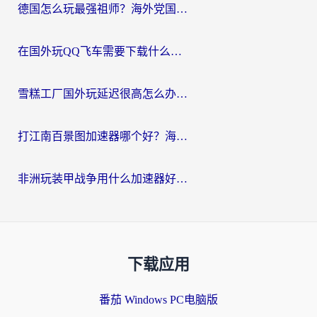
德国怎么玩最强祖师？海外党国服游戏加速器选择全攻略（附宝可梦Online实测）
在国外玩QQ飞车需要下载什么加速器呢？海外党亲测有效的国服游戏加速指南
雪糕工厂国外玩延迟很高怎么办？海外玩家国服游戏加速终极攻略（附实测推荐）
打江南百景图加速器哪个好？海外党踩坑N次后，终于找到不卡的秘诀
非洲玩装甲战争用什么加速器好？海外党亲测有效的国服游戏加速方案
下载应用
番茄 Windows PC电脑版