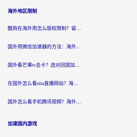
海外地区限制
酷狗在海外用怎么版权限制？留学生亲测：3步解决听国内音乐难题
国外用微信加速器的方法：海外党无缝连接国内生活的实用指南
国外看芒果tv总卡？选对回国加速器，轻松追《浪姐》不费劲
在国外怎么看nba直播网站？海外党专属体育观赛指南，告别地区限制！
国外怎么看手机腾讯视频？海外党亲测有效的追剧加速器选择指南
加速国内游戏