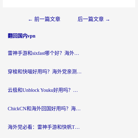
文
←
前一篇文章
后一篇文章
→
章
翻回国内vpn
导
航
雷神手游和sixfast哪个好？海外党亲测3款回国加速器，教你选对不踩坑
穿梭和快喵好用吗？海外党亲测：小众加速器对比+番茄加速器深度体验
云极和Unblock Youku好用吗？海外党亲测+2026回国加速器避坑指南
ChickCN和海外回国好用吗？海外党2026亲测：从手游到影音，选对加速器的3个关键
海外党必看：雷神手游和快帆TV版好用吗？3步选对回国加速器不踩坑