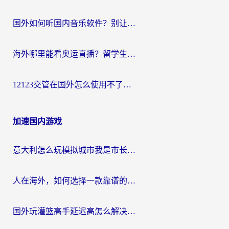
国外如何听国内音乐软件？别让地域限制，断了你的中文歌单
海外哪里能看奥运直播？留学生&海外华人必看的体育赛事观赛终极指南
12123交管在国外怎么使用不了？海外华人必看的无缝访问国内资源指南
加速国内游戏
意大利怎么玩模拟城市我是市长？海外党国服游戏加速终极攻略（附三国3量子特攻解决办法）
人在海外，如何选择一款靠谱的玩剑灵2加速器？
国外玩灌篮高手延迟高怎么解决？海外玩家国服游戏加速终极指南