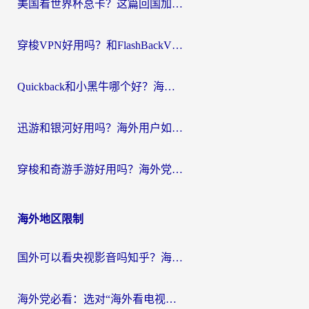
美国看世界杯总卡？这篇回国加速器指南帮你无缝刷国内资源（附苹果手机VPN设置步骤）
穿梭VPN好用吗？和FlashBackVPN对比哪个回国效果更好？
Quickback和小黑牛哪个好？海外党亲测指南，选对回国加速器秒回国内
迅游和银河好用吗？海外用户如何选择回国加速器实现无缝访问国内资源
穿梭和奇游手游好用吗？海外党亲测3款回国加速器，附蜜蜂加速器七天试用攻略
海外地区限制
国外可以看央视影音吗知乎？海外党亲测有效的回国加速方案
海外党必看：选对“海外看电视剧软件”，再也不用愁国内剧刷不了