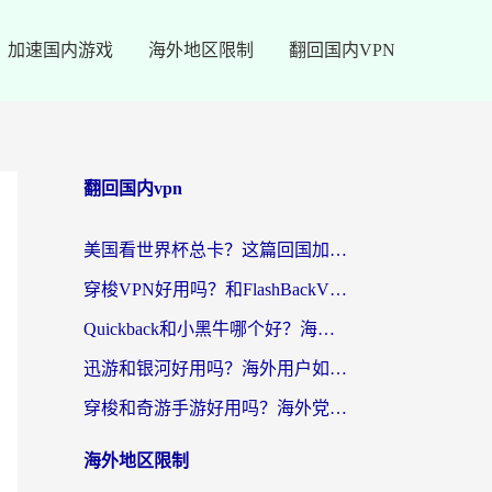
加速国内游戏
海外地区限制
翻回国内VPN
翻回国内vpn
美国看世界杯总卡？这篇回国加速器指南帮你无缝刷国内资源（附苹果手机VPN设置步骤）
穿梭VPN好用吗？和FlashBackVPN对比哪个回国效果更好？
Quickback和小黑牛哪个好？海外党亲测指南，选对回国加速器秒回国内
迅游和银河好用吗？海外用户如何选择回国加速器实现无缝访问国内资源
穿梭和奇游手游好用吗？海外党亲测3款回国加速器，附蜜蜂加速器七天试用攻略
海外地区限制