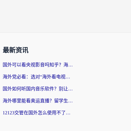
最新资讯
国外可以看央视影音吗知乎？海外党亲测有效的回国加速方案
海外党必看：选对“海外看电视剧软件”，再也不用愁国内剧刷不了
国外如何听国内音乐软件？别让地域限制，断了你的中文歌单
海外哪里能看奥运直播？留学生&海外华人必看的体育赛事观赛终极指南
12123交管在国外怎么使用不了？海外华人必看的无缝访问国内资源指南