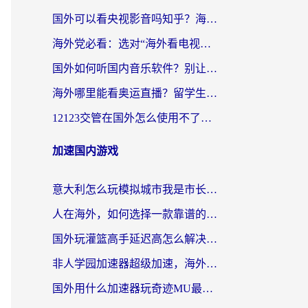
国外可以看央视影音吗知乎？海外党亲测有效的回国加速方案
海外党必看：选对“海外看电视剧软件”，再也不用愁国内剧刷不了
国外如何听国内音乐软件？别让地域限制，断了你的中文歌单
海外哪里能看奥运直播？留学生&海外华人必看的体育赛事观赛终极指南
12123交管在国外怎么使用不了？海外华人必看的无缝访问国内资源指南
加速国内游戏
意大利怎么玩模拟城市我是市长？海外党国服游戏加速终极攻略（附三国3量子特攻解决办法）
人在海外，如何选择一款靠谱的玩剑灵2加速器？
国外玩灌篮高手延迟高怎么解决？海外玩家国服游戏加速终极指南
非人学园加速器超级加速，海外玩家重返国服的通行证
国外用什么加速器玩奇迹MU最好？2026海外玩家国服游戏加速全攻略