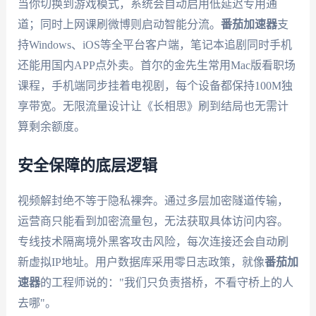
当你切换到游戏模式，系统会自动启用低延迟专用通
道；同时上网课刷微博则启动智能分流。
番茄加速器
支
持Windows、iOS等全平台客户端，笔记本追剧同时手机
还能用国内APP点外卖。首尔的金先生常用Mac版看职场
课程，手机端同步挂着电视剧，每个设备都保持100M独
享带宽。无限流量设计让《长相思》刷到结局也无需计
算剩余额度。
安全保障的底层逻辑
视频解封绝不等于隐私裸奔。通过多层加密隧道传输，
运营商只能看到加密流量包，无法获取具体访问内容。
专线技术隔离境外黑客攻击风险，每次连接还会自动刷
新虚拟IP地址。用户数据库采用零日志政策，就像
番茄加
速器
的工程师说的："我们只负责搭桥，不看守桥上的人
去哪"。