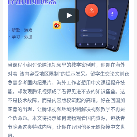
当课程小组讨论腾讯视频里的教学案例时，你却在海外
对着"该内容受地区限制"的提示发呆。留学生交论文前夜
急需参考国内纪录片，海外工作者想用中文课程提升技
能，却发现腾讯视频成了看得见进不去的知识堡垒。这
不是技术故障，而是内容版权筑起的高墙。好在回国加
速器的出现，让腾讯视频地域限制解决视频教学不再是
个伪命题。本文将揭示如何流畅观看国内资源，包括春
节晚会这类特殊内容，让你在异国他乡无缝衔接中文世
界。