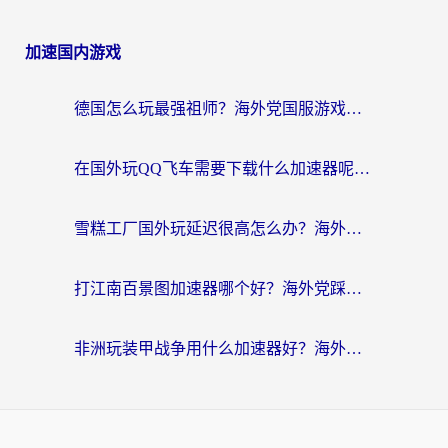
加速国内游戏
德国怎么玩最强祖师？海外党国服游戏加速器选择全攻略（附宝可梦Online实测）
在国外玩QQ飞车需要下载什么加速器呢？海外党亲测有效的国服游戏加速指南
雪糕工厂国外玩延迟很高怎么办？海外玩家国服游戏加速终极攻略（附实测推荐）
打江南百景图加速器哪个好？海外党踩坑N次后，终于找到不卡的秘诀
非洲玩装甲战争用什么加速器好？海外党亲测有效的国服游戏加速方案