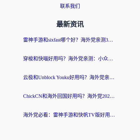
联系我们
最新资讯
雷神手游和sixfast哪个好？海外党亲测3款回国加速器，教你选对不踩坑
穿梭和快喵好用吗？海外党亲测：小众加速器对比+番茄加速器深度体验
云极和Unblock Youku好用吗？海外党亲测+2026回国加速器避坑指南
ChickCN和海外回国好用吗？海外党2026亲测：从手游到影音，选对加速器的3个关键
海外党必看：雷神手游和快帆TV版好用吗？3步选对回国加速器不踩坑