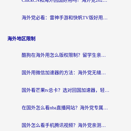
ChickCN和海外回国好用吗？海外党2026亲测：从手游到影音，选对加速器的3个关键
海外党必看：雷神手游和快帆TV版好用吗？3步选对回国加速器不踩坑
海外地区限制
酷狗在海外用怎么版权限制？留学生亲测：3步解决听国内音乐难题
国外用微信加速器的方法：海外党无缝连接国内生活的实用指南
国外看芒果tv总卡？选对回国加速器，轻松追《浪姐》不费劲
在国外怎么看nba直播网站？海外党专属体育观赛指南，告别地区限制！
国外怎么看手机腾讯视频？海外党亲测有效的追剧加速器选择指南