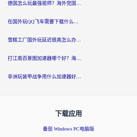
德国怎么玩最强祖师？海外党国服游戏加速器选择全攻略（附宝可梦Online实测）
在国外玩QQ飞车需要下载什么加速器呢？海外党亲测有效的国服游戏加速指南
雪糕工厂国外玩延迟很高怎么办？海外玩家国服游戏加速终极攻略（附实测推荐）
打江南百景图加速器哪个好？海外党踩坑N次后，终于找到不卡的秘诀
非洲玩装甲战争用什么加速器好？海外党亲测有效的国服游戏加速方案
下载应用
番茄 Windows PC电脑版