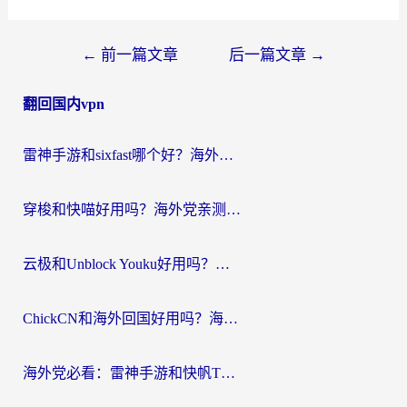
文
←
前一篇文章
后一篇文章
→
章
翻回国内vpn
导
航
雷神手游和sixfast哪个好？海外党亲测3款回国加速器，教你选对不踩坑
穿梭和快喵好用吗？海外党亲测：小众加速器对比+番茄加速器深度体验
云极和Unblock Youku好用吗？海外党亲测+2026回国加速器避坑指南
ChickCN和海外回国好用吗？海外党2026亲测：从手游到影音，选对加速器的3个关键
海外党必看：雷神手游和快帆TV版好用吗？3步选对回国加速器不踩坑