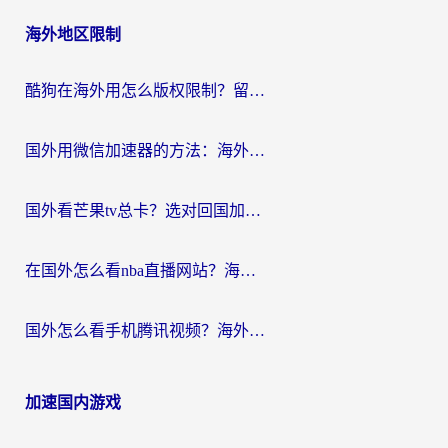
海外地区限制
酷狗在海外用怎么版权限制？留学生亲测：3步解决听国内音乐难题
国外用微信加速器的方法：海外党无缝连接国内生活的实用指南
国外看芒果tv总卡？选对回国加速器，轻松追《浪姐》不费劲
在国外怎么看nba直播网站？海外党专属体育观赛指南，告别地区限制！
国外怎么看手机腾讯视频？海外党亲测有效的追剧加速器选择指南
加速国内游戏