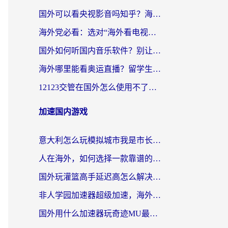
国外可以看央视影音吗知乎？海外党亲测有效的回国加速方案
海外党必看：选对“海外看电视剧软件”，再也不用愁国内剧刷不了
国外如何听国内音乐软件？别让地域限制，断了你的中文歌单
海外哪里能看奥运直播？留学生&海外华人必看的体育赛事观赛终极指南
12123交管在国外怎么使用不了？海外华人必看的无缝访问国内资源指南
加速国内游戏
意大利怎么玩模拟城市我是市长？海外党国服游戏加速终极攻略（附三国3量子特攻解决办法）
人在海外，如何选择一款靠谱的玩剑灵2加速器？
国外玩灌篮高手延迟高怎么解决？海外玩家国服游戏加速终极指南
非人学园加速器超级加速，海外玩家重返国服的通行证
国外用什么加速器玩奇迹MU最好？2026海外玩家国服游戏加速全攻略