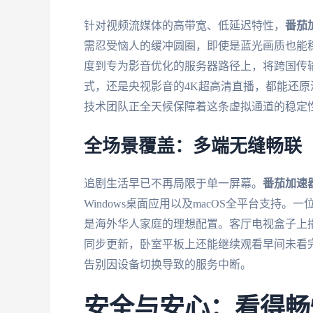
针对视频流媒体的高带宽、低延迟特性，
番茄
需忍受恼人的缓冲圆圈，即使是蓝光画质也能
度到专为影音优化的服务器路径上，将跨国传
式，还是央视影音的4K超高清直播，都能还
技术团队正全天候保障着这条虚拟通道的稳定
全场景覆盖：多端无缝畅联
追剧生活早已不再局限于单一屏幕。
番茄加速
Windows桌面应用以及macOS全平台支
是海外华人家庭的理想配置。客厅电视盒子上
同步更新，卧室平板上还能继续观看早间未看
告别因设备切换导致的服务中断。
安全与安心：看得畅