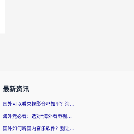
最新资讯
国外可以看央视影音吗知乎？海外党亲测有效的回国加速方案
海外党必看：选对“海外看电视剧软件”，再也不用愁国内剧刷不了
国外如何听国内音乐软件？别让地域限制，断了你的中文歌单