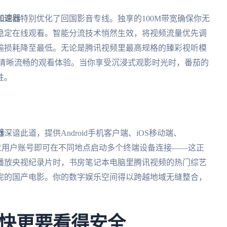
加速器
特别优化了回国影音专线。独享的100M带宽确保你无
稳定在线观看。智能分流技术悄然生效，将视频流量优先调
输损耗降至最低。无论是腾讯视频里最高规格的臻彩视听模
原清晰流畅的观看体验。当你享受沉浸式观影时光时，番茄的
性。
器
深谙此道，提供Android手机客户端、iOS移动端、
持。一位用户账号即可在不同地点启动多个终端设备连接——这正
播放央视纪录片时，书房笔记本电脑里腾讯视频的热门综艺
完的国产电影。你的数字娱乐空间得以跨越地域无缝整合，
快更要看得安全