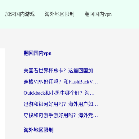
加速国内游戏
海外地区限制
翻回国内vpn
翻回国内vpn
美国看世界杯总卡？这篇回国加速器指南帮你无缝刷国内资源（附苹果手机VPN设置步骤）
穿梭VPN好用吗？和FlashBackVPN对比哪个回国效果更好？
Quickback和小黑牛哪个好？海外党亲测指南，选对回国加速器秒回国内
迅游和银河好用吗？海外用户如何选择回国加速器实现无缝访问国内资源
穿梭和奇游手游好用吗？海外党亲测3款回国加速器，附蜜蜂加速器七天试用攻略
海外地区限制