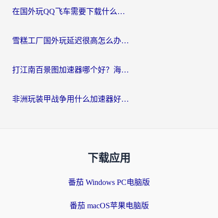
在国外玩QQ飞车需要下载什么加速器呢？海外党亲测有效的国服游戏加速指南
雪糕工厂国外玩延迟很高怎么办？海外玩家国服游戏加速终极攻略（附实测推荐）
打江南百景图加速器哪个好？海外党踩坑N次后，终于找到不卡的秘诀
非洲玩装甲战争用什么加速器好？海外党亲测有效的国服游戏加速方案
下载应用
番茄 Windows PC电脑版
番茄 macOS苹果电脑版