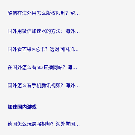
酷狗在海外用怎么版权限制？留学生亲测：3步解决听国内音乐难题
国外用微信加速器的方法：海外党无缝连接国内生活的实用指南
国外看芒果tv总卡？选对回国加速器，轻松追《浪姐》不费劲
在国外怎么看nba直播网站？海外党专属体育观赛指南，告别地区限制！
国外怎么看手机腾讯视频？海外党亲测有效的追剧加速器选择指南
加速国内游戏
德国怎么玩最强祖师？海外党国服游戏加速器选择全攻略（附宝可梦Online实测）