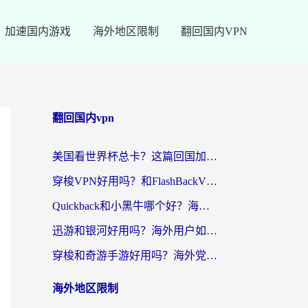
加速国内游戏
海外地区限制
翻回国内VPN
翻回国内vpn
美国看世界杯总卡？这篇回国加速器指南帮你无缝刷国内资源（附苹果手机VPN设置步骤）
穿梭VPN好用吗？和FlashBackVPN对比哪个回国效果更好？
Quickback和小黑牛哪个好？海外党亲测指南，选对回国加速器秒回国内
迅游和银河好用吗？海外用户如何选择回国加速器实现无缝访问国内资源
穿梭和奇游手游好用吗？海外党亲测3款回国加速器，附蜜蜂加速器七天试用攻略
海外地区限制