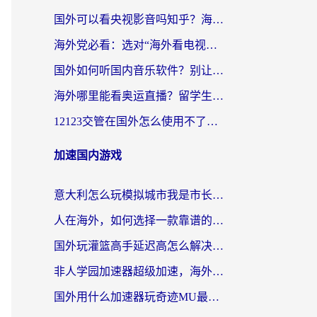
国外可以看央视影音吗知乎？海外党亲测有效的回国加速方案
海外党必看：选对“海外看电视剧软件”，再也不用愁国内剧刷不了
国外如何听国内音乐软件？别让地域限制，断了你的中文歌单
海外哪里能看奥运直播？留学生&海外华人必看的体育赛事观赛终极指南
12123交管在国外怎么使用不了？海外华人必看的无缝访问国内资源指南
加速国内游戏
意大利怎么玩模拟城市我是市长？海外党国服游戏加速终极攻略（附三国3量子特攻解决办法）
人在海外，如何选择一款靠谱的玩剑灵2加速器？
国外玩灌篮高手延迟高怎么解决？海外玩家国服游戏加速终极指南
非人学园加速器超级加速，海外玩家重返国服的通行证
国外用什么加速器玩奇迹MU最好？2026海外玩家国服游戏加速全攻略