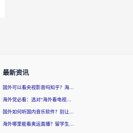
最新资讯
国外可以看央视影音吗知乎？海外党亲测有效的回国加速方案
海外党必看：选对“海外看电视剧软件”，再也不用愁国内剧刷不了
国外如何听国内音乐软件？别让地域限制，断了你的中文歌单
海外哪里能看奥运直播？留学生&海外华人必看的体育赛事观赛终极指南