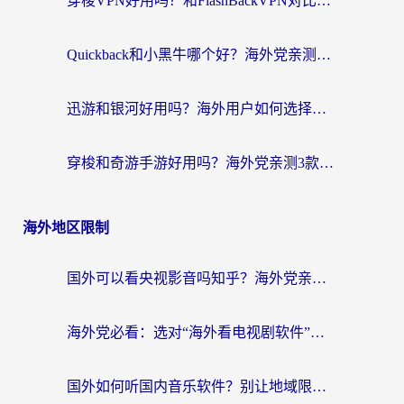
穿梭VPN好用吗？和FlashBackVPN对比哪个回国效果更好？
Quickback和小黑牛哪个好？海外党亲测指南，选对回国加速器秒回国内
迅游和银河好用吗？海外用户如何选择回国加速器实现无缝访问国内资源
穿梭和奇游手游好用吗？海外党亲测3款回国加速器，附蜜蜂加速器七天试用攻略
海外地区限制
国外可以看央视影音吗知乎？海外党亲测有效的回国加速方案
海外党必看：选对“海外看电视剧软件”，再也不用愁国内剧刷不了
国外如何听国内音乐软件？别让地域限制，断了你的中文歌单