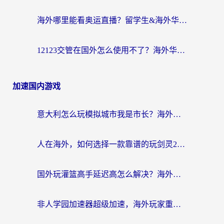
海外哪里能看奥运直播？留学生&海外华人必看的体育赛事观赛终极指南
12123交管在国外怎么使用不了？海外华人必看的无缝访问国内资源指南
加速国内游戏
意大利怎么玩模拟城市我是市长？海外党国服游戏加速终极攻略（附三国3量子特攻解决办法）
人在海外，如何选择一款靠谱的玩剑灵2加速器？
国外玩灌篮高手延迟高怎么解决？海外玩家国服游戏加速终极指南
非人学园加速器超级加速，海外玩家重返国服的通行证