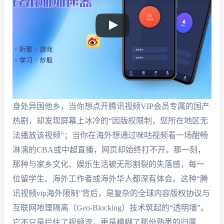
身处异国他乡，当你想点开腾讯视频VIP会员专属的国产
热剧，却发现屏幕上冰冷的“因版权限制，您所在地区无
法播放该视频”；当你在海外想通过咪咕视频看一场酣畅
淋漓的CBA或中超直播，网页却始终打不开。那一刻，
那种与家乡文化、娱乐生活被无形割裂的失落感，每一
位留学生、海外工作者或海外华人都深有体会。这种“腾
讯视频vip海外限制”背后，是复杂的全球内容版权协议与
互联网地理隔离（Geo-Blocking）技术筑起的“透明墙”。
它不只是拦住了视频流，更是模糊了那份熟悉的归属