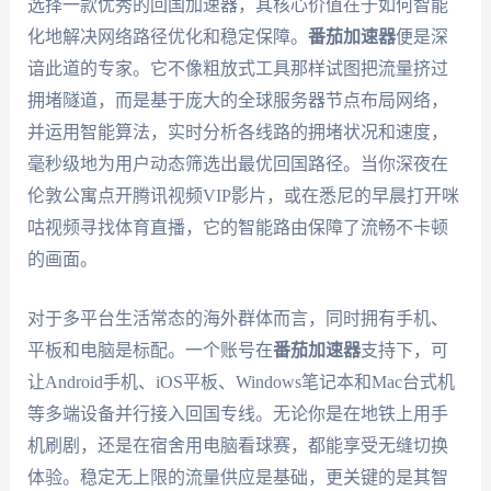
选择一款优秀的回国加速器，其核心价值在于如何智能
化地解决网络路径优化和稳定保障。
番茄加速器
便是深
谙此道的专家。它不像粗放式工具那样试图把流量挤过
拥堵隧道，而是基于庞大的全球服务器节点布局网络，
并运用智能算法，实时分析各线路的拥堵状况和速度，
毫秒级地为用户动态筛选出最优回国路径。当你深夜在
伦敦公寓点开腾讯视频VIP影片，或在悉尼的早晨打开咪
咕视频寻找体育直播，它的智能路由保障了流畅不卡顿
的画面。
对于多平台生活常态的海外群体而言，同时拥有手机、
平板和电脑是标配。一个账号在
番茄加速器
支持下，可
让Android手机、iOS平板、Windows笔记本和Mac台式机
等多端设备并行接入回国专线。无论你是在地铁上用手
机刷剧，还是在宿舍用电脑看球赛，都能享受无缝切换
体验。稳定无上限的流量供应是基础，更关键的是其智