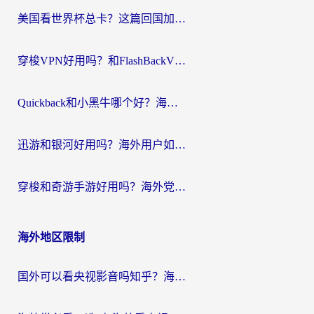
航
美国看世界杯总卡？这篇回国加速器指南帮你无缝刷国内资源（附苹果手机VPN设置步骤）
穿梭VPN好用吗？和FlashBackVPN对比哪个回国效果更好？
Quickback和小黑牛哪个好？海外党亲测指南，选对回国加速器秒回国内
迅游和银河好用吗？海外用户如何选择回国加速器实现无缝访问国内资源
穿梭和奇游手游好用吗？海外党亲测3款回国加速器，附蜜蜂加速器七天试用攻略
海外地区限制
国外可以看央视影音吗知乎？海外党亲测有效的回国加速方案