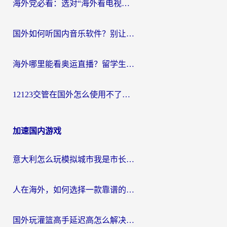
海外党必看：选对“海外看电视剧软件”，再也不用愁国内剧刷不了
国外如何听国内音乐软件？别让地域限制，断了你的中文歌单
海外哪里能看奥运直播？留学生&海外华人必看的体育赛事观赛终极指南
12123交管在国外怎么使用不了？海外华人必看的无缝访问国内资源指南
加速国内游戏
意大利怎么玩模拟城市我是市长？海外党国服游戏加速终极攻略（附三国3量子特攻解决办法）
人在海外，如何选择一款靠谱的玩剑灵2加速器？
国外玩灌篮高手延迟高怎么解决？海外玩家国服游戏加速终极指南