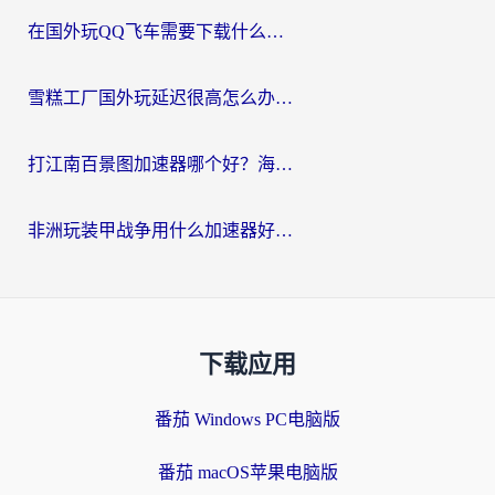
在国外玩QQ飞车需要下载什么加速器呢？海外党亲测有效的国服游戏加速指南
雪糕工厂国外玩延迟很高怎么办？海外玩家国服游戏加速终极攻略（附实测推荐）
打江南百景图加速器哪个好？海外党踩坑N次后，终于找到不卡的秘诀
非洲玩装甲战争用什么加速器好？海外党亲测有效的国服游戏加速方案
下载应用
番茄 Windows PC电脑版
番茄 macOS苹果电脑版