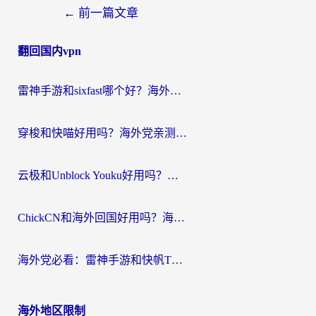
文
←
前一篇文章
章
翻回国内vpn
导
航
雷神手游和sixfast哪个好？海外党亲测3款回国加速器，教你选对不踩坑
穿梭和快喵好用吗？海外党亲测：小众加速器对比+番茄加速器深度体验
云极和Unblock Youku好用吗？海外党亲测+2026回国加速器避坑指南
ChickCN和海外回国好用吗？海外党2026亲测：从手游到影音，选对加速器的3个关键
海外党必看：雷神手游和快帆TV版好用吗？3步选对回国加速器不踩坑
海外地区限制