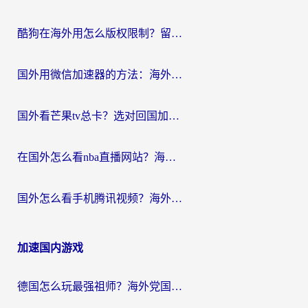
酷狗在海外用怎么版权限制？留学生亲测：3步解决听国内音乐难题
国外用微信加速器的方法：海外党无缝连接国内生活的实用指南
国外看芒果tv总卡？选对回国加速器，轻松追《浪姐》不费劲
在国外怎么看nba直播网站？海外党专属体育观赛指南，告别地区限制！
国外怎么看手机腾讯视频？海外党亲测有效的追剧加速器选择指南
加速国内游戏
德国怎么玩最强祖师？海外党国服游戏加速器选择全攻略（附宝可梦Online实测）