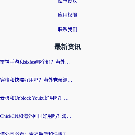
隐私协议
应用权限
联系我们
最新资讯
雷神手游和sixfast哪个好？海外党亲测3款回国加速器，教你选对不踩坑
穿梭和快喵好用吗？海外党亲测：小众加速器对比+番茄加速器深度体验
云极和Unblock Youku好用吗？海外党亲测+2026回国加速器避坑指南
ChickCN和海外回国好用吗？海外党2026亲测：从手游到影音，选对加速器的3个关键
海外党必看：雷神手游和快帆TV版好用吗？3步选对回国加速器不踩坑