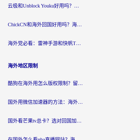
云极和Unblock Youku好用吗？海外党亲测+2026回国加速器避坑指南
ChickCN和海外回国好用吗？海外党2026亲测：从手游到影音，选对加速器的3个关键
海外党必看：雷神手游和快帆TV版好用吗？3步选对回国加速器不踩坑
海外地区限制
酷狗在海外用怎么版权限制？留学生亲测：3步解决听国内音乐难题
国外用微信加速器的方法：海外党无缝连接国内生活的实用指南
国外看芒果tv总卡？选对回国加速器，轻松追《浪姐》不费劲
在国外怎么看nba直播网站？海外党专属体育观赛指南，告别地区限制！