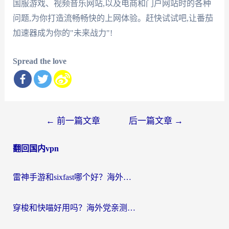
国服游戏、视频音乐网站,以及电商和门户网站时的各种
问题,为你打造流畅畅快的上网体验。赶快试试吧,让番茄
加速器成为你的"未来战力"!
Spread the love
文
←
前一篇文章
后一篇文章
→
章
翻回国内vpn
导
航
雷神手游和sixfast哪个好？海外党亲测3款回国加速器，教你选对不踩坑
穿梭和快喵好用吗？海外党亲测：小众加速器对比+番茄加速器深度体验