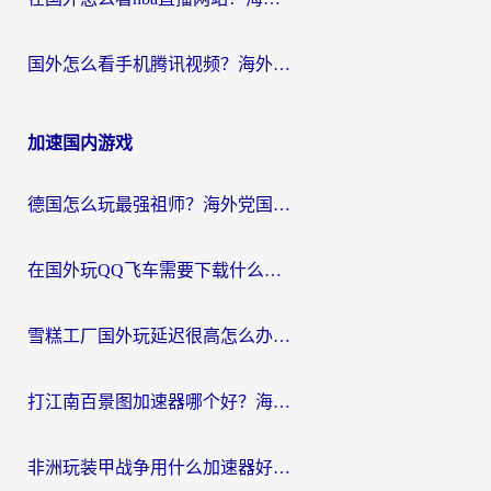
国外怎么看手机腾讯视频？海外党亲测有效的追剧加速器选择指南
加速国内游戏
德国怎么玩最强祖师？海外党国服游戏加速器选择全攻略（附宝可梦Online实测）
在国外玩QQ飞车需要下载什么加速器呢？海外党亲测有效的国服游戏加速指南
雪糕工厂国外玩延迟很高怎么办？海外玩家国服游戏加速终极攻略（附实测推荐）
打江南百景图加速器哪个好？海外党踩坑N次后，终于找到不卡的秘诀
非洲玩装甲战争用什么加速器好？海外党亲测有效的国服游戏加速方案