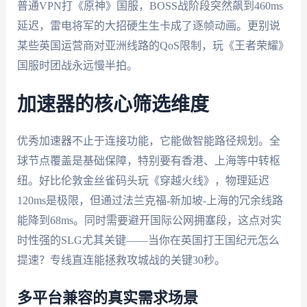
普通VPN打《原神》国服，BOSS战阶段突然飙到460ms
延迟，雷电将军的大招硬生生卡成了逐帧动画。更别说
某些英国运营商对亚洲线路的QoS限制，玩《王者荣耀》
国服时团战永远慢半拍。
加速器的核心筛选维度
优秀加速器不止于连接功能，它能做智能路径规划。全
球节点覆盖是基础保障，特别要有香港、上海等中转枢
纽。好比伦敦金丝雀码头玩《穿越火线》，物理延迟
120ms是极限，但通过法兰克福-新加坡-上海的冗余线路
能降到68ms。同时需要避开国际公网拥塞段，这点对实
时性强的SLG尤其关键——当你在英国打王国纪元怎么
提速？专线直连能拯救攻城战的关键30秒。
多平台兼容的真实需求场景