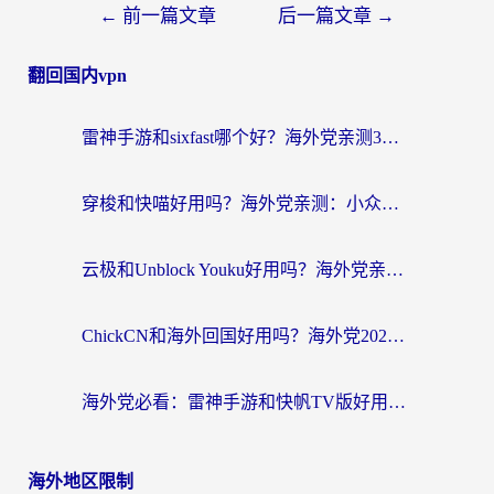
←
前一篇文章
后一篇文章
→
翻回国内vpn
雷神手游和sixfast哪个好？海外党亲测3款回国加速器，教你选对不踩坑
穿梭和快喵好用吗？海外党亲测：小众加速器对比+番茄加速器深度体验
云极和Unblock Youku好用吗？海外党亲测+2026回国加速器避坑指南
ChickCN和海外回国好用吗？海外党2026亲测：从手游到影音，选对加速器的3个关键
海外党必看：雷神手游和快帆TV版好用吗？3步选对回国加速器不踩坑
海外地区限制