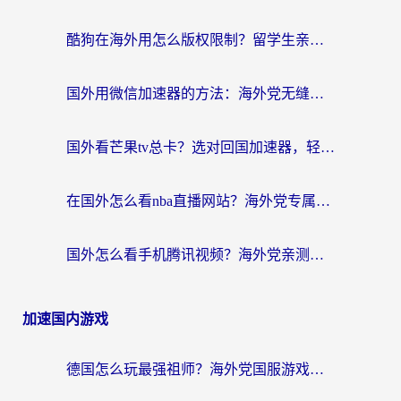
酷狗在海外用怎么版权限制？留学生亲测：3步解决听国内音乐难题
国外用微信加速器的方法：海外党无缝连接国内生活的实用指南
国外看芒果tv总卡？选对回国加速器，轻松追《浪姐》不费劲
在国外怎么看nba直播网站？海外党专属体育观赛指南，告别地区限制！
国外怎么看手机腾讯视频？海外党亲测有效的追剧加速器选择指南
加速国内游戏
德国怎么玩最强祖师？海外党国服游戏加速器选择全攻略（附宝可梦Online实测）