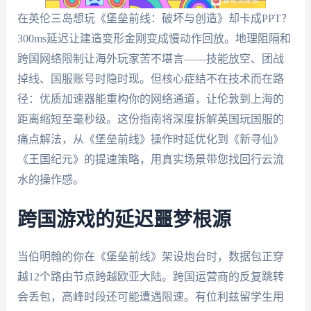
在英伦三岛想玩《堡垒前线：破坏与创造》却卡成PPT？
300ms延迟让建造变形金刚变成慢动作回放。地理阻隔和
跨国网络限制让海外玩家苦不堪言——技能放空、团战
掉线、国服账号时隐时现。但核心症结不在技术而在路
径：优质加速器能重构你的网络通道，让伦敦到上海的
距离缩短至毫秒级。这份指南将深度拆解英国玩国服的
痛点解法，从《堡垒前线》操作时延优化到《新寻仙》
《王国纪元》的提速策略，用真实场景带您找回行云流
水的操作感。
跨国游戏的延迟噩梦根源
当伯明翰的你在《堡垒前线》架设炮台时，数据包正穿
越12个路由节点跨越欧亚大陆。跨国运营商的反复跳转
会丢包，高峰时段还可能遭遇限速。有位利兹留学生用