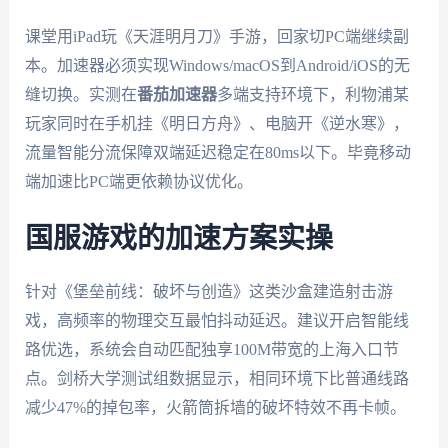
课堂用iPad玩《天涯明月刀》手游，回家切PC端继续副
本。加速器必须实现Windows/macOS到Android/iOS的无
缝切换。实测在
番茄加速器
多端支持环境下，利物浦某
玩家同时在手机挂《明日方舟》、电脑开《逆水寒》，
流量智能分流保障双端延迟稳定在80ms以下。毕竟移动
端加速比PC端更依赖协议优化。
国服游戏的加速方案实操
针对《堡垒前线：破坏与创造》这类沙盒建造射击游
戏，高频率的物理交互最怕抖动延迟。建议开启智能线
路优选，系统会自动匹配独享100M带宽的上海入口节
点。剑桥大学测试组数据显示，相同环境下比普通线路
减少47%的掉包率，火箭筒拆墙的破坏特效不再卡帧。