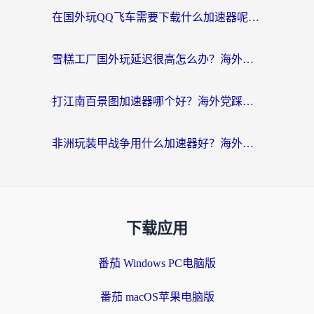
在国外玩QQ飞车需要下载什么加速器呢？海外党亲测有效的国服游戏加速指南
雪糕工厂国外玩延迟很高怎么办？海外玩家国服游戏加速终极攻略（附实测推荐）
打江南百景图加速器哪个好？海外党踩坑N次后，终于找到不卡的秘诀
非洲玩装甲战争用什么加速器好？海外党亲测有效的国服游戏加速方案
下载应用
番茄 Windows PC电脑版
番茄 macOS苹果电脑版