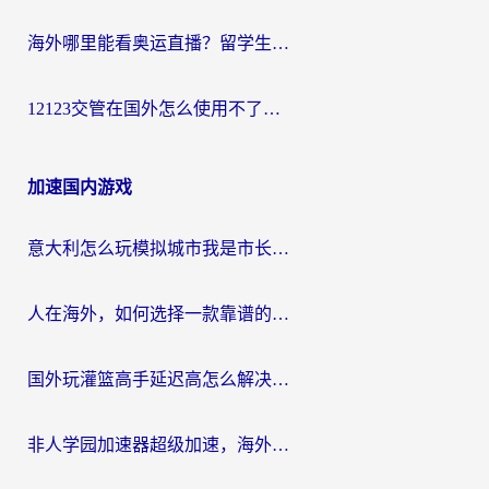
海外哪里能看奥运直播？留学生&海外华人必看的体育赛事观赛终极指南
12123交管在国外怎么使用不了？海外华人必看的无缝访问国内资源指南
加速国内游戏
意大利怎么玩模拟城市我是市长？海外党国服游戏加速终极攻略（附三国3量子特攻解决办法）
人在海外，如何选择一款靠谱的玩剑灵2加速器？
国外玩灌篮高手延迟高怎么解决？海外玩家国服游戏加速终极指南
非人学园加速器超级加速，海外玩家重返国服的通行证