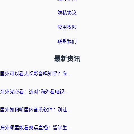
隐私协议
应用权限
联系我们
最新资讯
国外可以看央视影音吗知乎？海外党亲测有效的回国加速方案
海外党必看：选对“海外看电视剧软件”，再也不用愁国内剧刷不了
国外如何听国内音乐软件？别让地域限制，断了你的中文歌单
海外哪里能看奥运直播？留学生&海外华人必看的体育赛事观赛终极指南