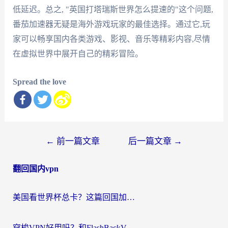
低延迟。总之, "英国打塔瑞斯世界怎么提速的"这个问题,
番茄加速器无疑是海外游戏玩家的最佳选择。通过它,玩
家可以畅享国内各类游戏、影视、音乐等精彩内容,尽情
在虚拟世界中展开自己的精彩冒险。
Spread the love
文
←
前一篇文章
后一篇文章
→
章
翻回国内vpn
导
航
美国看世界杯总卡？这篇回国加速器指南帮你无缝刷国内资源（附苹果手机VPN设置步骤）
穿梭VPN好用吗？和FlashBackVPN对比哪个回国效果更好？