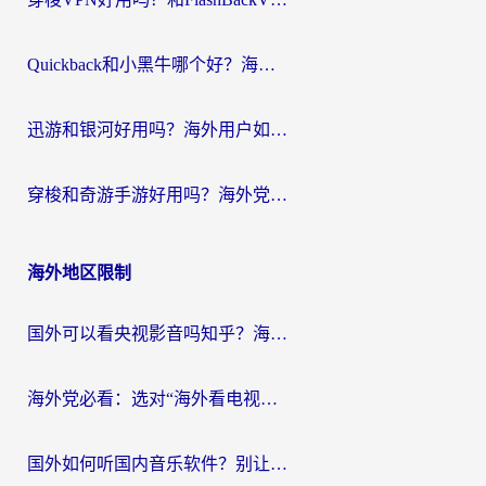
Quickback和小黑牛哪个好？海外党亲测指南，选对回国加速器秒回国内
迅游和银河好用吗？海外用户如何选择回国加速器实现无缝访问国内资源
穿梭和奇游手游好用吗？海外党亲测3款回国加速器，附蜜蜂加速器七天试用攻略
海外地区限制
国外可以看央视影音吗知乎？海外党亲测有效的回国加速方案
海外党必看：选对“海外看电视剧软件”，再也不用愁国内剧刷不了
国外如何听国内音乐软件？别让地域限制，断了你的中文歌单