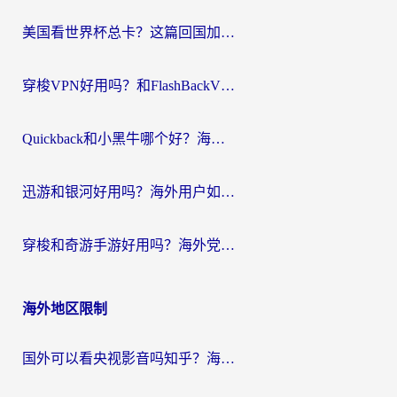
航
美国看世界杯总卡？这篇回国加速器指南帮你无缝刷国内资源（附苹果手机VPN设置步骤）
穿梭VPN好用吗？和FlashBackVPN对比哪个回国效果更好？
Quickback和小黑牛哪个好？海外党亲测指南，选对回国加速器秒回国内
迅游和银河好用吗？海外用户如何选择回国加速器实现无缝访问国内资源
穿梭和奇游手游好用吗？海外党亲测3款回国加速器，附蜜蜂加速器七天试用攻略
海外地区限制
国外可以看央视影音吗知乎？海外党亲测有效的回国加速方案