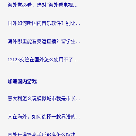
海外党必看：选对“海外看电视剧软件”，再也不用愁国内剧刷不了
国外如何听国内音乐软件？别让地域限制，断了你的中文歌单
海外哪里能看奥运直播？留学生&海外华人必看的体育赛事观赛终极指南
12123交管在国外怎么使用不了？海外华人必看的无缝访问国内资源指南
加速国内游戏
意大利怎么玩模拟城市我是市长？海外党国服游戏加速终极攻略（附三国3量子特攻解决办法）
人在海外，如何选择一款靠谱的玩剑灵2加速器？
国外玩灌篮高手延迟高怎么解决？海外玩家国服游戏加速终极指南