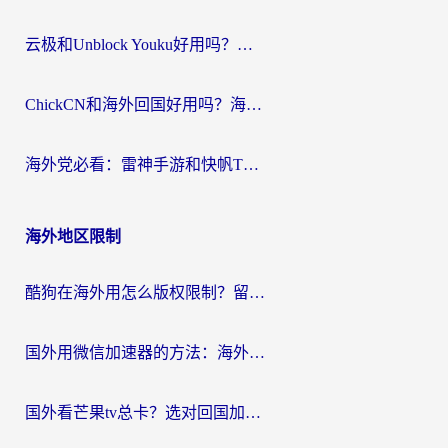
云极和Unblock Youku好用吗？海外党亲测+2026回国加速器避坑指南
ChickCN和海外回国好用吗？海外党2026亲测：从手游到影音，选对加速器的3个关键
海外党必看：雷神手游和快帆TV版好用吗？3步选对回国加速器不踩坑
海外地区限制
酷狗在海外用怎么版权限制？留学生亲测：3步解决听国内音乐难题
国外用微信加速器的方法：海外党无缝连接国内生活的实用指南
国外看芒果tv总卡？选对回国加速器，轻松追《浪姐》不费劲