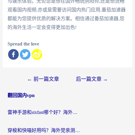
与娱乐体验。无论您是想在国外畅玩阴阳师,还是想流畅
观看国内视频,亦或是需要访问国内热门应用,番茄加速器
都能为您提供优质的解决方案。相信通过番茄加速器,您
的海外生活一定会变得更加出色!
Spread the love
文
←
前一篇文章
后一篇文章
→
章
翻回国内vpn
导
航
雷神手游和sixfast哪个好？海外党亲测3款回国加速器，教你选对不踩坑
穿梭和快喵好用吗？海外党亲测：小众加速器对比+番茄加速器深度体验