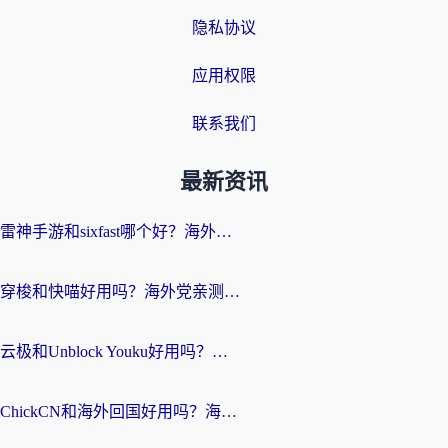
隐私协议
应用权限
联系我们
最新资讯
雷神手游和sixfast哪个好？海外党亲测3款回国加速器，教你选对不踩坑
穿梭和快喵好用吗？海外党亲测：小众加速器对比+番茄加速器深度体验
云极和Unblock Youku好用吗？海外党亲测+2026回国加速器避坑指南
ChickCN和海外回国好用吗？海外党2026亲测：从手游到影音，选对加速器的3个关键