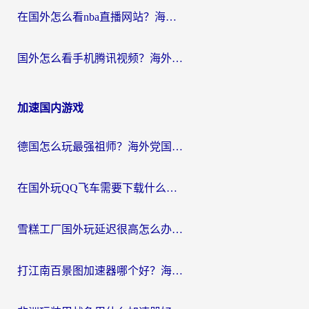
在国外怎么看nba直播网站？海外党专属体育观赛指南，告别地区限制！
国外怎么看手机腾讯视频？海外党亲测有效的追剧加速器选择指南
加速国内游戏
德国怎么玩最强祖师？海外党国服游戏加速器选择全攻略（附宝可梦Online实测）
在国外玩QQ飞车需要下载什么加速器呢？海外党亲测有效的国服游戏加速指南
雪糕工厂国外玩延迟很高怎么办？海外玩家国服游戏加速终极攻略（附实测推荐）
打江南百景图加速器哪个好？海外党踩坑N次后，终于找到不卡的秘诀