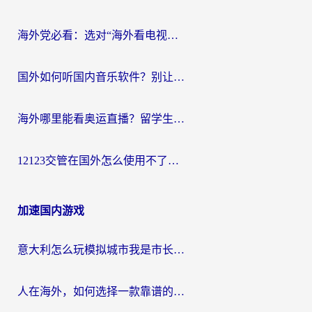
海外党必看：选对“海外看电视剧软件”，再也不用愁国内剧刷不了
国外如何听国内音乐软件？别让地域限制，断了你的中文歌单
海外哪里能看奥运直播？留学生&海外华人必看的体育赛事观赛终极指南
12123交管在国外怎么使用不了？海外华人必看的无缝访问国内资源指南
加速国内游戏
意大利怎么玩模拟城市我是市长？海外党国服游戏加速终极攻略（附三国3量子特攻解决办法）
人在海外，如何选择一款靠谱的玩剑灵2加速器？