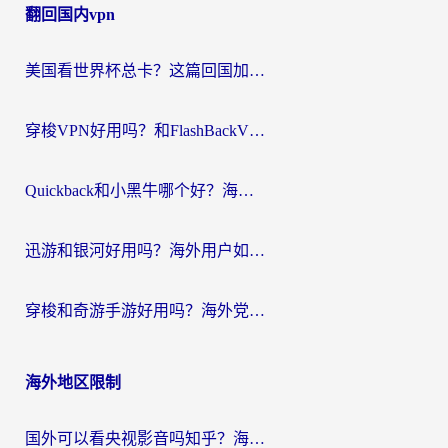
翻回国内vpn
导
航
美国看世界杯总卡？这篇回国加速器指南帮你无缝刷国内资源（附苹果手机VPN设置步骤）
穿梭VPN好用吗？和FlashBackVPN对比哪个回国效果更好？
Quickback和小黑牛哪个好？海外党亲测指南，选对回国加速器秒回国内
迅游和银河好用吗？海外用户如何选择回国加速器实现无缝访问国内资源
穿梭和奇游手游好用吗？海外党亲测3款回国加速器，附蜜蜂加速器七天试用攻略
海外地区限制
国外可以看央视影音吗知乎？海外党亲测有效的回国加速方案