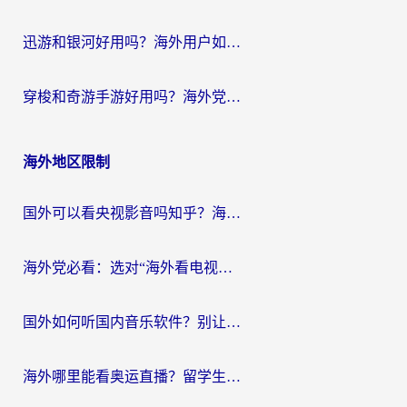
迅游和银河好用吗？海外用户如何选择回国加速器实现无缝访问国内资源
穿梭和奇游手游好用吗？海外党亲测3款回国加速器，附蜜蜂加速器七天试用攻略
海外地区限制
国外可以看央视影音吗知乎？海外党亲测有效的回国加速方案
海外党必看：选对“海外看电视剧软件”，再也不用愁国内剧刷不了
国外如何听国内音乐软件？别让地域限制，断了你的中文歌单
海外哪里能看奥运直播？留学生&海外华人必看的体育赛事观赛终极指南