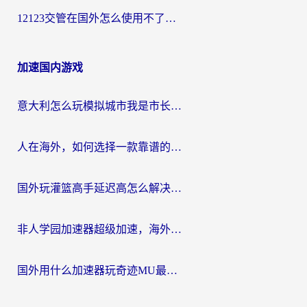
12123交管在国外怎么使用不了？海外华人必看的无缝访问国内资源指南
加速国内游戏
意大利怎么玩模拟城市我是市长？海外党国服游戏加速终极攻略（附三国3量子特攻解决办法）
人在海外，如何选择一款靠谱的玩剑灵2加速器？
国外玩灌篮高手延迟高怎么解决？海外玩家国服游戏加速终极指南
非人学园加速器超级加速，海外玩家重返国服的通行证
国外用什么加速器玩奇迹MU最好？2026海外玩家国服游戏加速全攻略