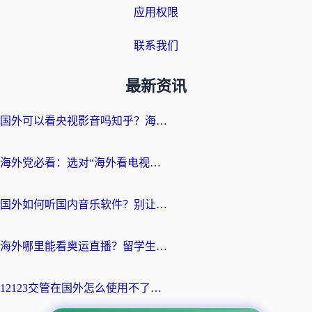
应用权限
联系我们
最新资讯
国外可以看央视影音吗知乎？海外党亲测有效的回国加速方案
海外党必看：选对“海外看电视剧软件”，再也不用愁国内剧刷不了
国外如何听国内音乐软件？别让地域限制，断了你的中文歌单
海外哪里能看奥运直播？留学生&海外华人必看的体育赛事观赛终极指南
12123交管在国外怎么使用不了？海外华人必看的无缝访问国内资源指南