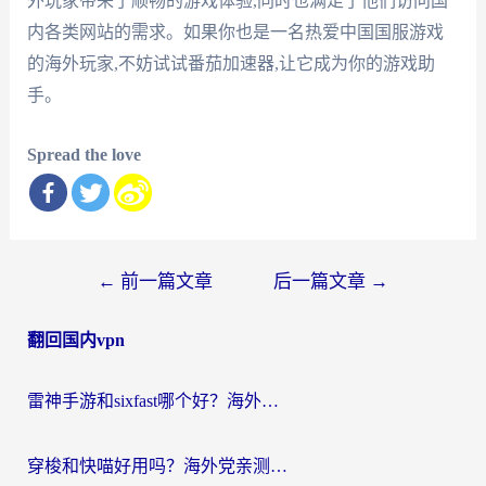
外玩家带来了顺畅的游戏体验,同时也满足了他们访问国
内各类网站的需求。如果你也是一名热爱中国国服游戏
的海外玩家,不妨试试番茄加速器,让它成为你的游戏助
手。
Spread the love
文
←
前一篇文章
后一篇文章
→
章
翻回国内vpn
导
航
雷神手游和sixfast哪个好？海外党亲测3款回国加速器，教你选对不踩坑
穿梭和快喵好用吗？海外党亲测：小众加速器对比+番茄加速器深度体验