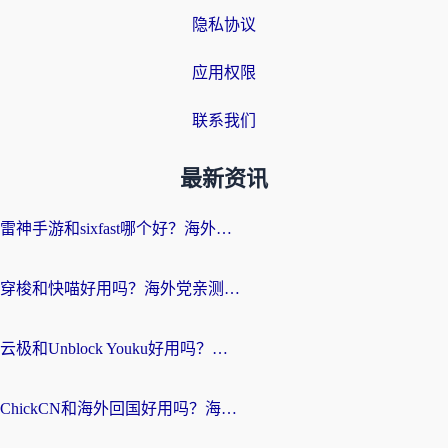
隐私协议
应用权限
联系我们
最新资讯
雷神手游和sixfast哪个好？海外党亲测3款回国加速器，教你选对不踩坑
穿梭和快喵好用吗？海外党亲测：小众加速器对比+番茄加速器深度体验
云极和Unblock Youku好用吗？海外党亲测+2026回国加速器避坑指南
ChickCN和海外回国好用吗？海外党2026亲测：从手游到影音，选对加速器的3个关键