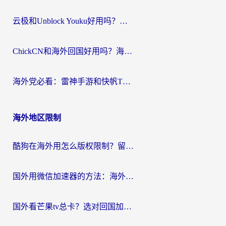
云极和Unblock Youku好用吗？海外党亲测+2026回国加速器避坑指南
ChickCN和海外回国好用吗？海外党2026亲测：从手游到影音，选对加速器的3个关键
海外党必看：雷神手游和快帆TV版好用吗？3步选对回国加速器不踩坑
海外地区限制
酷狗在海外用怎么版权限制？留学生亲测：3步解决听国内音乐难题
国外用微信加速器的方法：海外党无缝连接国内生活的实用指南
国外看芒果tv总卡？选对回国加速器，轻松追《浪姐》不费劲