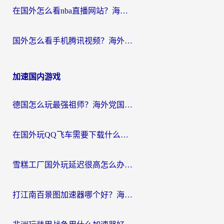
在国外怎么看nba直播网站？海外党专属体育观赛指南，告别地区限制！
国外怎么看手机腾讯视频？海外党亲测有效的追剧加速器选择指南
加速国内游戏
德国怎么玩最强祖师？海外党国服游戏加速器选择全攻略（附宝可梦Online实测）
在国外玩QQ飞车需要下载什么加速器呢？海外党亲测有效的国服游戏加速指南
雪糕工厂国外玩延迟很高怎么办？海外玩家国服游戏加速终极攻略（附实测推荐）
打江南百景图加速器哪个好？海外党踩坑N次后，终于找到不卡的秘诀