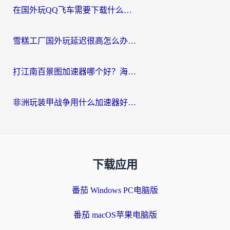
在国外玩QQ飞车需要下载什么加速器呢？海外党亲测有效的国服游戏加速指南
雪糕工厂国外玩延迟很高怎么办？海外玩家国服游戏加速终极攻略（附实测推荐）
打江南百景图加速器哪个好？海外党踩坑N次后，终于找到不卡的秘诀
非洲玩装甲战争用什么加速器好？海外党亲测有效的国服游戏加速方案
下载应用
番茄 Windows PC电脑版
番茄 macOS苹果电脑版