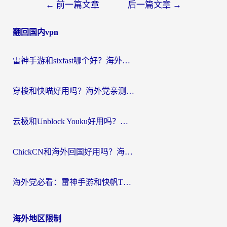
文
←
前一篇文章
后一篇文章
→
章
翻回国内vpn
导
航
雷神手游和sixfast哪个好？海外党亲测3款回国加速器，教你选对不踩坑
穿梭和快喵好用吗？海外党亲测：小众加速器对比+番茄加速器深度体验
云极和Unblock Youku好用吗？海外党亲测+2026回国加速器避坑指南
ChickCN和海外回国好用吗？海外党2026亲测：从手游到影音，选对加速器的3个关键
海外党必看：雷神手游和快帆TV版好用吗？3步选对回国加速器不踩坑
海外地区限制