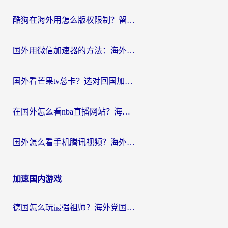
酷狗在海外用怎么版权限制？留学生亲测：3步解决听国内音乐难题
国外用微信加速器的方法：海外党无缝连接国内生活的实用指南
国外看芒果tv总卡？选对回国加速器，轻松追《浪姐》不费劲
在国外怎么看nba直播网站？海外党专属体育观赛指南，告别地区限制！
国外怎么看手机腾讯视频？海外党亲测有效的追剧加速器选择指南
加速国内游戏
德国怎么玩最强祖师？海外党国服游戏加速器选择全攻略（附宝可梦Online实测）