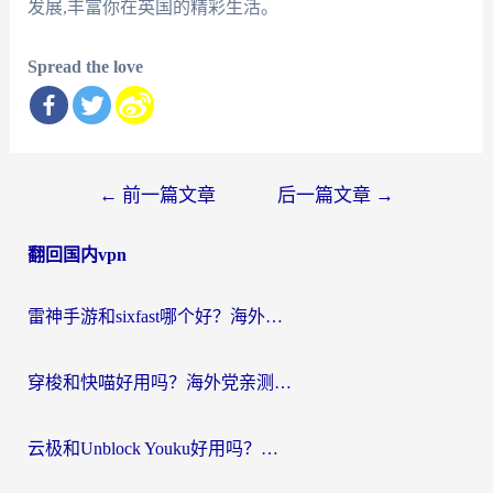
发展,丰富你在英国的精彩生活。
Spread the love
文
←
前一篇文章
后一篇文章
→
章
翻回国内vpn
导
航
雷神手游和sixfast哪个好？海外党亲测3款回国加速器，教你选对不踩坑
穿梭和快喵好用吗？海外党亲测：小众加速器对比+番茄加速器深度体验
云极和Unblock Youku好用吗？海外党亲测+2026回国加速器避坑指南