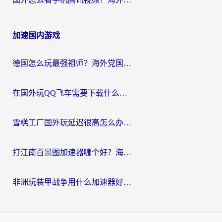
加速国内游戏
德国怎么玩最强祖师？海外党国服游戏加速器选择全攻略（附宝可梦Online实测）
在国外玩QQ飞车需要下载什么加速器呢？海外党亲测有效的国服游戏加速指南
雪糕工厂国外玩延迟很高怎么办？海外玩家国服游戏加速终极攻略（附实测推荐）
打江南百景图加速器哪个好？海外党踩坑N次后，终于找到不卡的秘诀
非洲玩装甲战争用什么加速器好？海外党亲测有效的国服游戏加速方案