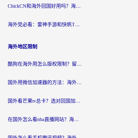
ChickCN和海外回国好用吗？海外党2026亲测：从手游到影音，选对加速器的3个关键
海外党必看：雷神手游和快帆TV版好用吗？3步选对回国加速器不踩坑
海外地区限制
酷狗在海外用怎么版权限制？留学生亲测：3步解决听国内音乐难题
国外用微信加速器的方法：海外党无缝连接国内生活的实用指南
国外看芒果tv总卡？选对回国加速器，轻松追《浪姐》不费劲
在国外怎么看nba直播网站？海外党专属体育观赛指南，告别地区限制！
国外怎么看手机腾讯视频？海外党亲测有效的追剧加速器选择指南