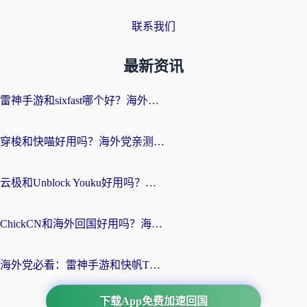
联系我们
最新资讯
雷神手游和sixfast哪个好？海外党亲测3款回国加速器，教你选对不踩坑
穿梭和快喵好用吗？海外党亲测：小众加速器对比+番茄加速器深度体验
云极和Unblock Youku好用吗？海外党亲测+2026回国加速器避坑指南
ChickCN和海外回国好用吗？海外党2026亲测：从手游到影音，选对加速器的3个关键
海外党必看：雷神手游和快帆TV版好用吗？3步选对回国加速器不踩坑
下载App免费加速回国