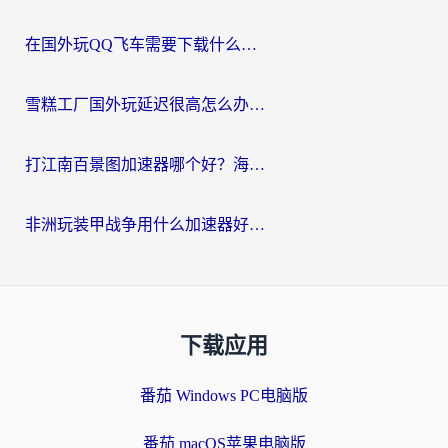
在国外玩QQ飞车需要下载什么加速器呢？海外党亲测有效的国服游戏加速指南
雪糕工厂国外玩延迟很高怎么办？海外玩家国服游戏加速终极攻略（附实测推荐）
打江南百景图加速器哪个好？海外党踩坑N次后，终于找到不卡的秘诀
非洲玩装甲战争用什么加速器好？海外党亲测有效的国服游戏加速方案
下载应用
番茄 Windows PC电脑版
番茄 macOS苹果电脑版