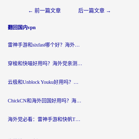
文
←
前一篇文章
后一篇文章
→
章
翻回国内vpn
导
航
雷神手游和sixfast哪个好？海外党亲测3款回国加速器，教你选对不踩坑
穿梭和快喵好用吗？海外党亲测：小众加速器对比+番茄加速器深度体验
云极和Unblock Youku好用吗？海外党亲测+2026回国加速器避坑指南
ChickCN和海外回国好用吗？海外党2026亲测：从手游到影音，选对加速器的3个关键
海外党必看：雷神手游和快帆TV版好用吗？3步选对回国加速器不踩坑