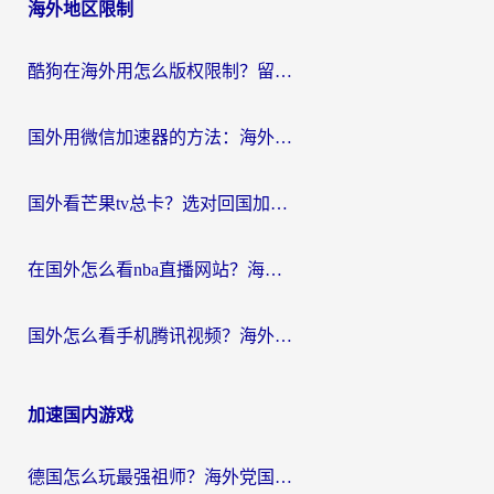
海外地区限制
酷狗在海外用怎么版权限制？留学生亲测：3步解决听国内音乐难题
国外用微信加速器的方法：海外党无缝连接国内生活的实用指南
国外看芒果tv总卡？选对回国加速器，轻松追《浪姐》不费劲
在国外怎么看nba直播网站？海外党专属体育观赛指南，告别地区限制！
国外怎么看手机腾讯视频？海外党亲测有效的追剧加速器选择指南
加速国内游戏
德国怎么玩最强祖师？海外党国服游戏加速器选择全攻略（附宝可梦Online实测）