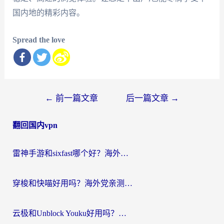
国内地的精彩内容。
Spread the love
文
←
前一篇文章
后一篇文章
→
章
翻回国内vpn
导
航
雷神手游和sixfast哪个好？海外党亲测3款回国加速器，教你选对不踩坑
穿梭和快喵好用吗？海外党亲测：小众加速器对比+番茄加速器深度体验
云极和Unblock Youku好用吗？海外党亲测+2026回国加速器避坑指南