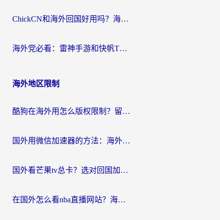
ChickCN和海外回国好用吗？海外党2026亲测：从手游到影音，选对加速器的3个关键
海外党必看：雷神手游和快帆TV版好用吗？3步选对回国加速器不踩坑
海外地区限制
酷狗在海外用怎么版权限制？留学生亲测：3步解决听国内音乐难题
国外用微信加速器的方法：海外党无缝连接国内生活的实用指南
国外看芒果tv总卡？选对回国加速器，轻松追《浪姐》不费劲
在国外怎么看nba直播网站？海外党专属体育观赛指南，告别地区限制！