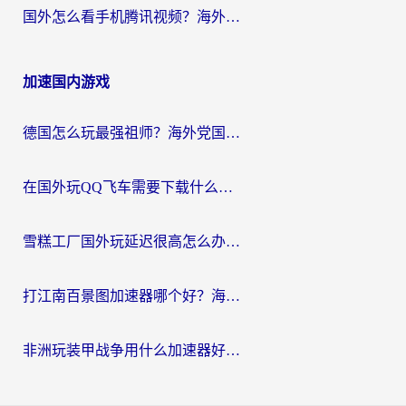
国外怎么看手机腾讯视频？海外党亲测有效的追剧加速器选择指南
加速国内游戏
德国怎么玩最强祖师？海外党国服游戏加速器选择全攻略（附宝可梦Online实测）
在国外玩QQ飞车需要下载什么加速器呢？海外党亲测有效的国服游戏加速指南
雪糕工厂国外玩延迟很高怎么办？海外玩家国服游戏加速终极攻略（附实测推荐）
打江南百景图加速器哪个好？海外党踩坑N次后，终于找到不卡的秘诀
非洲玩装甲战争用什么加速器好？海外党亲测有效的国服游戏加速方案