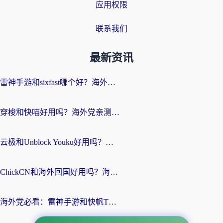
应用权限
联系我们
最新资讯
雷神手游和sixfast哪个好？海外党亲测3款回国加速器，教你选对不踩坑
穿梭和快喵好用吗？海外党亲测：小众加速器对比+番茄加速器深度体验
云极和Unblock Youku好用吗？海外党亲测+2026回国加速器避坑指南
ChickCN和海外回国好用吗？海外党2026亲测：从手游到影音，选对加速器的3个关键
海外党必看：雷神手游和快帆TV版好用吗？3步选对回国加速器不踩坑