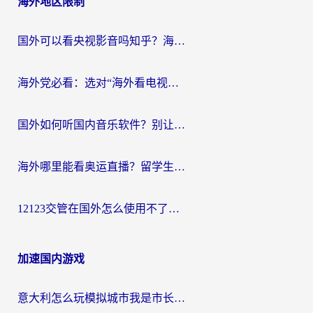
海外地区限制
国外可以看央视影音吗知乎？海外党亲测有效的回国加速方案
海外党必看：选对“海外看电视剧软件”，再也不用愁国内剧刷不了
国外如何听国内音乐软件？别让地域限制，断了你的中文歌单
海外哪里能看奥运直播？留学生&海外华人必看的体育赛事观赛终极指南
12123交管在国外怎么使用不了？海外华人必看的无缝访问国内资源指南
加速国内游戏
意大利怎么玩模拟城市我是市长？海外党国服游戏加速终极攻略（附三国3量子特攻解决办法）