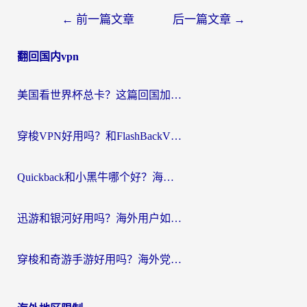
文
←
前一篇文章
后一篇文章
→
章
翻回国内vpn
导
航
美国看世界杯总卡？这篇回国加速器指南帮你无缝刷国内资源（附苹果手机VPN设置步骤）
穿梭VPN好用吗？和FlashBackVPN对比哪个回国效果更好？
Quickback和小黑牛哪个好？海外党亲测指南，选对回国加速器秒回国内
迅游和银河好用吗？海外用户如何选择回国加速器实现无缝访问国内资源
穿梭和奇游手游好用吗？海外党亲测3款回国加速器，附蜜蜂加速器七天试用攻略