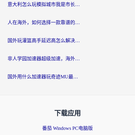
意大利怎么玩模拟城市我是市长？海外党国服游戏加速终极攻略（附三国3量子特攻解决办法）
人在海外，如何选择一款靠谱的玩剑灵2加速器？
国外玩灌篮高手延迟高怎么解决？海外玩家国服游戏加速终极指南
非人学园加速器超级加速，海外玩家重返国服的通行证
国外用什么加速器玩奇迹MU最好？2026海外玩家国服游戏加速全攻略
下载应用
番茄 Windows PC电脑版