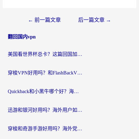
文
←
前一篇文章
后一篇文章
→
章
翻回国内vpn
导
航
美国看世界杯总卡？这篇回国加速器指南帮你无缝刷国内资源（附苹果手机VPN设置步骤）
穿梭VPN好用吗？和FlashBackVPN对比哪个回国效果更好？
Quickback和小黑牛哪个好？海外党亲测指南，选对回国加速器秒回国内
迅游和银河好用吗？海外用户如何选择回国加速器实现无缝访问国内资源
穿梭和奇游手游好用吗？海外党亲测3款回国加速器，附蜜蜂加速器七天试用攻略