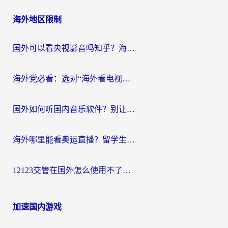
海外地区限制
国外可以看央视影音吗知乎？海外党亲测有效的回国加速方案
海外党必看：选对“海外看电视剧软件”，再也不用愁国内剧刷不了
国外如何听国内音乐软件？别让地域限制，断了你的中文歌单
海外哪里能看奥运直播？留学生&海外华人必看的体育赛事观赛终极指南
12123交管在国外怎么使用不了？海外华人必看的无缝访问国内资源指南
加速国内游戏