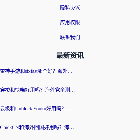
隐私协议
应用权限
联系我们
最新资讯
雷神手游和sixfast哪个好？海外党亲测3款回国加速器，教你选对不踩坑
穿梭和快喵好用吗？海外党亲测：小众加速器对比+番茄加速器深度体验
云极和Unblock Youku好用吗？海外党亲测+2026回国加速器避坑指南
ChickCN和海外回国好用吗？海外党2026亲测：从手游到影音，选对加速器的3个关键