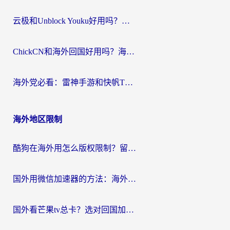
云极和Unblock Youku好用吗？海外党亲测+2026回国加速器避坑指南
ChickCN和海外回国好用吗？海外党2026亲测：从手游到影音，选对加速器的3个关键
海外党必看：雷神手游和快帆TV版好用吗？3步选对回国加速器不踩坑
海外地区限制
酷狗在海外用怎么版权限制？留学生亲测：3步解决听国内音乐难题
国外用微信加速器的方法：海外党无缝连接国内生活的实用指南
国外看芒果tv总卡？选对回国加速器，轻松追《浪姐》不费劲