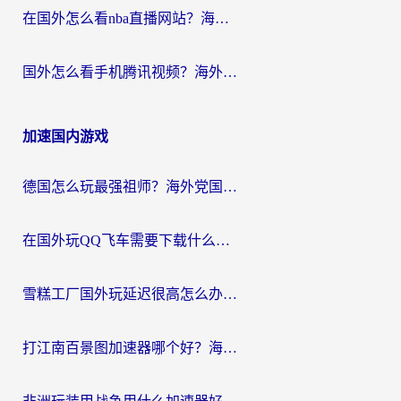
在国外怎么看nba直播网站？海外党专属体育观赛指南，告别地区限制！
国外怎么看手机腾讯视频？海外党亲测有效的追剧加速器选择指南
加速国内游戏
德国怎么玩最强祖师？海外党国服游戏加速器选择全攻略（附宝可梦Online实测）
在国外玩QQ飞车需要下载什么加速器呢？海外党亲测有效的国服游戏加速指南
雪糕工厂国外玩延迟很高怎么办？海外玩家国服游戏加速终极攻略（附实测推荐）
打江南百景图加速器哪个好？海外党踩坑N次后，终于找到不卡的秘诀