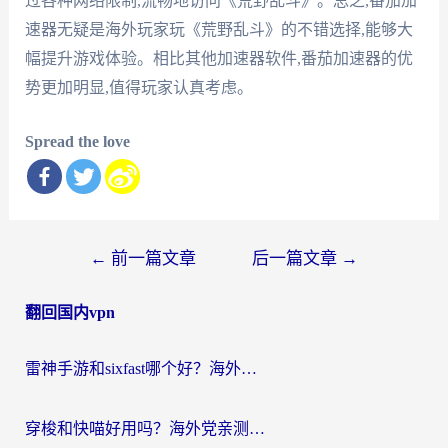
过各种网络限制,流畅地访问《荒野乱斗》。总之,番茄加
速器无疑是海外玩家玩《荒野乱斗》的不错选择,能够大
幅提升游戏体验。相比其他加速器软件,番茄加速器的优
势更加明显,值得玩家认真考虑。
Spread the love
文
←
前一篇文章
后一篇文章
→
章
翻回国内vpn
导
航
雷神手游和sixfast哪个好？海外党亲测3款回国加速器，教你选对不踩坑
穿梭和快喵好用吗？海外党亲测：小众加速器对比+番茄加速器深度体验