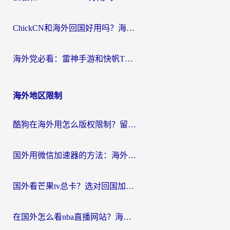
ChickCN和海外回国好用吗？海外党2026亲测：从手游到影音，选对加速器的3个关键
海外党必看：雷神手游和快帆TV版好用吗？3步选对回国加速器不踩坑
海外地区限制
酷狗在海外用怎么版权限制？留学生亲测：3步解决听国内音乐难题
国外用微信加速器的方法：海外党无缝连接国内生活的实用指南
国外看芒果tv总卡？选对回国加速器，轻松追《浪姐》不费劲
在国外怎么看nba直播网站？海外党专属体育观赛指南，告别地区限制！