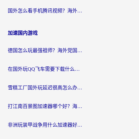
国外怎么看手机腾讯视频？海外党亲测有效的追剧加速器选择指南
加速国内游戏
德国怎么玩最强祖师？海外党国服游戏加速器选择全攻略（附宝可梦Online实测）
在国外玩QQ飞车需要下载什么加速器呢？海外党亲测有效的国服游戏加速指南
雪糕工厂国外玩延迟很高怎么办？海外玩家国服游戏加速终极攻略（附实测推荐）
打江南百景图加速器哪个好？海外党踩坑N次后，终于找到不卡的秘诀
非洲玩装甲战争用什么加速器好？海外党亲测有效的国服游戏加速方案