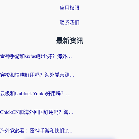
应用权限
联系我们
最新资讯
雷神手游和sixfast哪个好？海外党亲测3款回国加速器，教你选对不踩坑
穿梭和快喵好用吗？海外党亲测：小众加速器对比+番茄加速器深度体验
云极和Unblock Youku好用吗？海外党亲测+2026回国加速器避坑指南
ChickCN和海外回国好用吗？海外党2026亲测：从手游到影音，选对加速器的3个关键
海外党必看：雷神手游和快帆TV版好用吗？3步选对回国加速器不踩坑