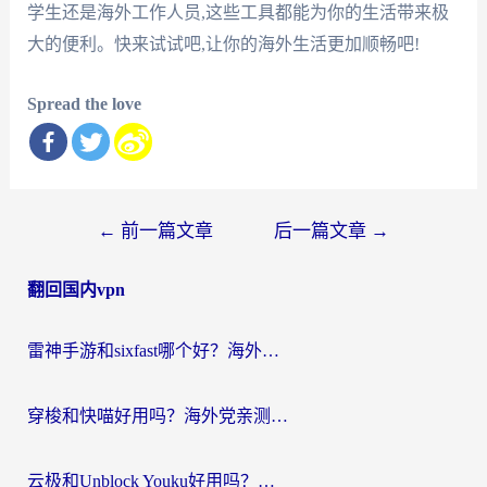
学生还是海外工作人员,这些工具都能为你的生活带来极
大的便利。快来试试吧,让你的海外生活更加顺畅吧!
Spread the love
文
←
前一篇文章
后一篇文章
→
章
翻回国内vpn
导
航
雷神手游和sixfast哪个好？海外党亲测3款回国加速器，教你选对不踩坑
穿梭和快喵好用吗？海外党亲测：小众加速器对比+番茄加速器深度体验
云极和Unblock Youku好用吗？海外党亲测+2026回国加速器避坑指南