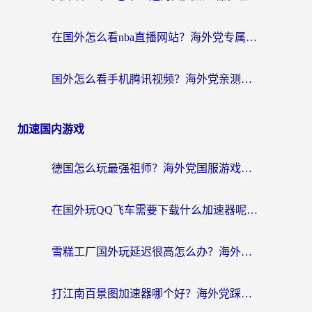
在国外怎么看nba直播网站？海外党专属体育观赛指南，告别地区限制！
国外怎么看手机腾讯视频？海外党亲测有效的追剧加速器选择指南
加速国内游戏
德国怎么玩最强祖师？海外党国服游戏加速器选择全攻略（附宝可梦Online实测）
在国外玩QQ飞车需要下载什么加速器呢？海外党亲测有效的国服游戏加速指南
雪糕工厂国外玩延迟很高怎么办？海外玩家国服游戏加速终极攻略（附实测推荐）
打江南百景图加速器哪个好？海外党踩坑N次后，终于找到不卡的秘诀