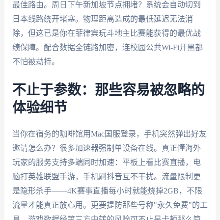
最佳路由。周日下午新加坡节点拥堵？系统会自动切到
日本线路绕开堵塞。物理距离造成的最低延迟无法消
除，但这已是你在菲律宾玩斗地主比赛能获得的最优战
绩保障。配合数据全链路加密，连校园公共Wi-Fi开黑都
不怕被劫持。
不止于参数：那些容易被忽略的
体验细节
当你在宿务的咖啡馆用Mac国服登录，手机突然弹出好友
邀请怎么办？很多加速器强制单设备在线。真正懂海外
玩家的服务支持多端同时加速：平板上看比赛直播，电
脑打英雄联盟手游，手机刷抖音互不干扰。流量限制更
是隐形杀手——4K赛事直播每小时就能烧掉2GB，不限
流量才能真正放心用。更要提防那些号称"永久免费"的工
具，游戏数据经第三方中转的风险可不止是卡顿那么简