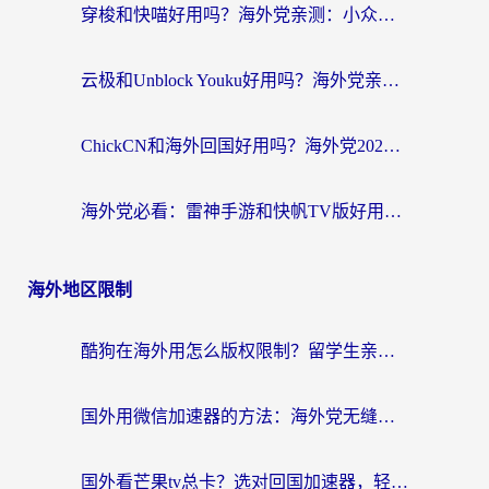
穿梭和快喵好用吗？海外党亲测：小众加速器对比+番茄加速器深度体验
云极和Unblock Youku好用吗？海外党亲测+2026回国加速器避坑指南
ChickCN和海外回国好用吗？海外党2026亲测：从手游到影音，选对加速器的3个关键
海外党必看：雷神手游和快帆TV版好用吗？3步选对回国加速器不踩坑
海外地区限制
酷狗在海外用怎么版权限制？留学生亲测：3步解决听国内音乐难题
国外用微信加速器的方法：海外党无缝连接国内生活的实用指南
国外看芒果tv总卡？选对回国加速器，轻松追《浪姐》不费劲