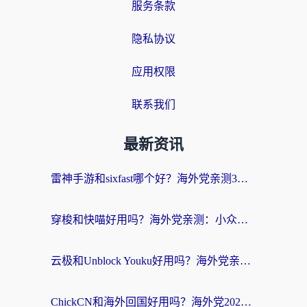
服务条款
隐私协议
应用权限
联系我们
最新资讯
雷神手游和sixfast哪个好？海外党亲测3款回国加速器，教你选对不踩坑
穿梭和快喵好用吗？海外党亲测：小众加速器对比+番茄加速器深度体验
云极和Unblock Youku好用吗？海外党亲测+2026回国加速器避坑指南
ChickCN和海外回国好用吗？海外党2026亲测：从手游到影音，选对加速器的3个关键