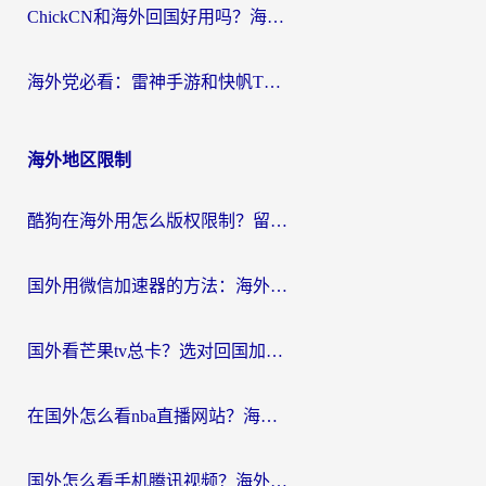
ChickCN和海外回国好用吗？海外党2026亲测：从手游到影音，选对加速器的3个关键
海外党必看：雷神手游和快帆TV版好用吗？3步选对回国加速器不踩坑
海外地区限制
酷狗在海外用怎么版权限制？留学生亲测：3步解决听国内音乐难题
国外用微信加速器的方法：海外党无缝连接国内生活的实用指南
国外看芒果tv总卡？选对回国加速器，轻松追《浪姐》不费劲
在国外怎么看nba直播网站？海外党专属体育观赛指南，告别地区限制！
国外怎么看手机腾讯视频？海外党亲测有效的追剧加速器选择指南