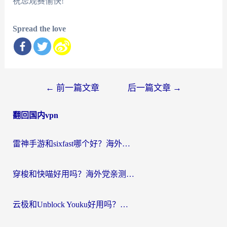
祝您观赛愉快!
Spread the love
文
←
前一篇文章
后一篇文章
→
章
翻回国内vpn
导
航
雷神手游和sixfast哪个好？海外党亲测3款回国加速器，教你选对不踩坑
穿梭和快喵好用吗？海外党亲测：小众加速器对比+番茄加速器深度体验
云极和Unblock Youku好用吗？海外党亲测+2026回国加速器避坑指南