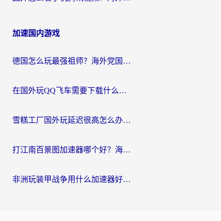
加速国内游戏
德国怎么玩最强祖师？海外党国服游戏加速器选择全攻略（附宝可梦Online实测）
在国外玩QQ飞车需要下载什么加速器呢？海外党亲测有效的国服游戏加速指南
雪糕工厂国外玩延迟很高怎么办？海外玩家国服游戏加速终极攻略（附实测推荐）
打江南百景图加速器哪个好？海外党踩坑N次后，终于找到不卡的秘诀
非洲玩装甲战争用什么加速器好？海外党亲测有效的国服游戏加速方案