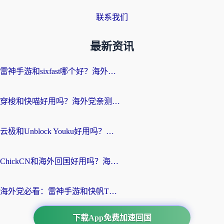
联系我们
最新资讯
雷神手游和sixfast哪个好？海外党亲测3款回国加速器，教你选对不踩坑
穿梭和快喵好用吗？海外党亲测：小众加速器对比+番茄加速器深度体验
云极和Unblock Youku好用吗？海外党亲测+2026回国加速器避坑指南
ChickCN和海外回国好用吗？海外党2026亲测：从手游到影音，选对加速器的3个关键
海外党必看：雷神手游和快帆TV版好用吗？3步选对回国加速器不踩坑
下载App免费加速回国