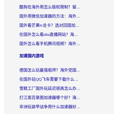
酷狗在海外用怎么版权限制？留学生亲测：3步解决听国内音乐难题
国外用微信加速器的方法：海外党无缝连接国内生活的实用指南
国外看芒果tv总卡？选对回国加速器，轻松追《浪姐》不费劲
在国外怎么看nba直播网站？海外党专属体育观赛指南，告别地区限制！
国外怎么看手机腾讯视频？海外党亲测有效的追剧加速器选择指南
加速国内游戏
德国怎么玩最强祖师？海外党国服游戏加速器选择全攻略（附宝可梦Online实测）
在国外玩QQ飞车需要下载什么加速器呢？海外党亲测有效的国服游戏加速指南
雪糕工厂国外玩延迟很高怎么办？海外玩家国服游戏加速终极攻略（附实测推荐）
打江南百景图加速器哪个好？海外党踩坑N次后，终于找到不卡的秘诀
非洲玩装甲战争用什么加速器好？海外党亲测有效的国服游戏加速方案