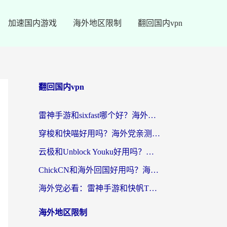
加速国内游戏
海外地区限制
翻回国内vpn
翻回国内vpn
雷神手游和sixfast哪个好？海外党亲测3款回国加速器，教你选对不踩坑
穿梭和快喵好用吗？海外党亲测：小众加速器对比+番茄加速器深度体验
云极和Unblock Youku好用吗？海外党亲测+2026回国加速器避坑指南
ChickCN和海外回国好用吗？海外党2026亲测：从手游到影音，选对加速器的3个关键
海外党必看：雷神手游和快帆TV版好用吗？3步选对回国加速器不踩坑
海外地区限制