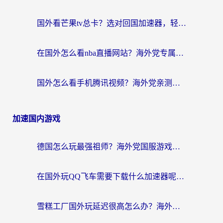
国外看芒果tv总卡？选对回国加速器，轻松追《浪姐》不费劲
在国外怎么看nba直播网站？海外党专属体育观赛指南，告别地区限制！
国外怎么看手机腾讯视频？海外党亲测有效的追剧加速器选择指南
加速国内游戏
德国怎么玩最强祖师？海外党国服游戏加速器选择全攻略（附宝可梦Online实测）
在国外玩QQ飞车需要下载什么加速器呢？海外党亲测有效的国服游戏加速指南
雪糕工厂国外玩延迟很高怎么办？海外玩家国服游戏加速终极攻略（附实测推荐）