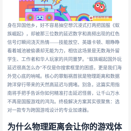
身在异国他乡，好不容易抽空想沉浸式打两把国服《蚁
族崛起》，却被那三位数的延迟数字和高频出现的红色
信号灯瞬间浇灭热情——技能放空、英雄卡顿、眼睁睁
看着城池被偷袭却无能为力，相信这场景是无数海外留
学生、工作者和华人玩家的共同噩梦。"蚁族崛起国外玩
延迟很高怎么办"不仅是你搜索框里的困惑，更是我们海
外党心底的呐喊。核心的罪魁祸首就是物理距离和数据
跨洋穿行带来的天然高延迟与拥堵。别急，这篇实用指
南将手把手告诉你如何精准打击延迟怪兽，让千山万水
不再是国服游戏的鸿沟。终极解决方案其实很聚焦：选
对一款专为跨国游戏设计的专业加速器。
为什么物理距离会让你的游戏体