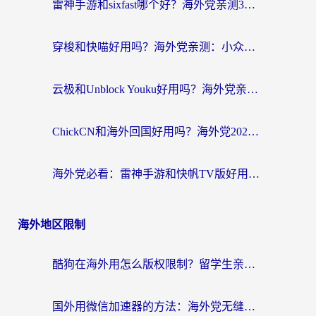
雷神手游和sixfast哪个好？海外党亲测3款回国加速器，教你选对不踩坑
穿梭和快喵好用吗？海外党亲测：小众加速器对比+番茄加速器深度体验
云极和Unblock Youku好用吗？海外党亲测+2026回国加速器避坑指南
ChickCN和海外回国好用吗？海外党2026亲测：从手游到影音，选对加速器的3个关键
海外党必看：雷神手游和快帆TV版好用吗？3步选对回国加速器不踩坑
海外地区限制
酷狗在海外用怎么版权限制？留学生亲测：3步解决听国内音乐难题
国外用微信加速器的方法：海外党无缝连接国内生活的实用指南