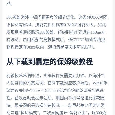
戏。
300英雄海外卡顿问题更考验细节优化。这类MOBA对网
络抖动零容忍，技能前摇后摇差0.3秒就可能空大。实测
发现用普通线路玩300英雄，纽约到杭州延迟在180ms左
右波动；启用番茄的竞技模式后，通过UDP加速专线把
延迟稳定在98ms以内，连招流畅度肉眼可见提升。
从下载到暴走的保姆级教程
别被技术术语吓退，实战操作只需要五分钟。以海外华
人最常用的方案为例：官网下载对应客户端后，Win10系
统建议关闭Windows Defender实时防护避免误杀加速进
程。首次启动会提示注册，用国内手机号验证比邮箱更
快。最关键的是选择加速模式——装甲战争这类射击游
戏勾选"极速模式"，二次元网游开"智能路由"，玩300英