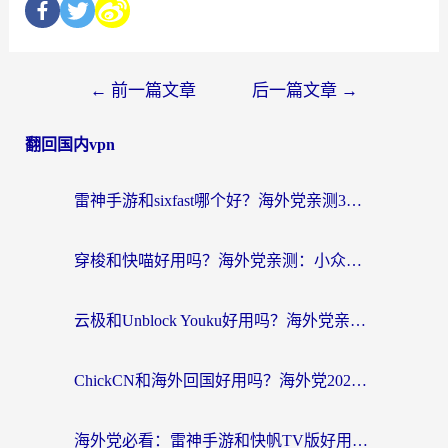
←
前一篇文章
后一篇文章
→
翻回国内vpn
雷神手游和sixfast哪个好？海外党亲测3款回国加速器，教你选对不踩坑
穿梭和快喵好用吗？海外党亲测：小众加速器对比+番茄加速器深度体验
云极和Unblock Youku好用吗？海外党亲测+2026回国加速器避坑指南
ChickCN和海外回国好用吗？海外党2026亲测：从手游到影音，选对加速器的3个关键
海外党必看：雷神手游和快帆TV版好用吗？3步选对回国加速器不踩坑