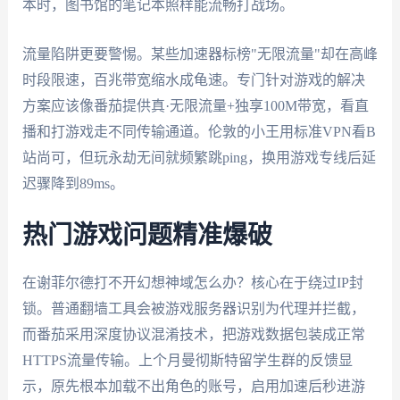
本时，图书馆的笔记本照样能流畅打战场。
流量陷阱更要警惕。某些加速器标榜"无限流量"却在高峰
时段限速，百兆带宽缩水成龟速。专门针对游戏的解决
方案应该像番茄提供真·无限流量+独享100M带宽，看直
播和打游戏走不同传输通道。伦敦的小王用标准VPN看B
站尚可，但玩永劫无间就频繁跳ping，换用游戏专线后延
迟骤降到89ms。
热门游戏问题精准爆破
在谢菲尔德打不开幻想神域怎么办？核心在于绕过IP封
锁。普通翻墙工具会被游戏服务器识别为代理并拦截，
而番茄采用深度协议混淆技术，把游戏数据包装成正常
HTTPS流量传输。上个月曼彻斯特留学生群的反馈显
示，原先根本加载不出角色的账号，启用加速后秒进游