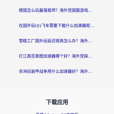
德国怎么玩最强祖师？海外党国服游戏加速器选择全攻略（附宝可梦Online实测）
在国外玩QQ飞车需要下载什么加速器呢？海外党亲测有效的国服游戏加速指南
雪糕工厂国外玩延迟很高怎么办？海外玩家国服游戏加速终极攻略（附实测推荐）
打江南百景图加速器哪个好？海外党踩坑N次后，终于找到不卡的秘诀
非洲玩装甲战争用什么加速器好？海外党亲测有效的国服游戏加速方案
下载应用