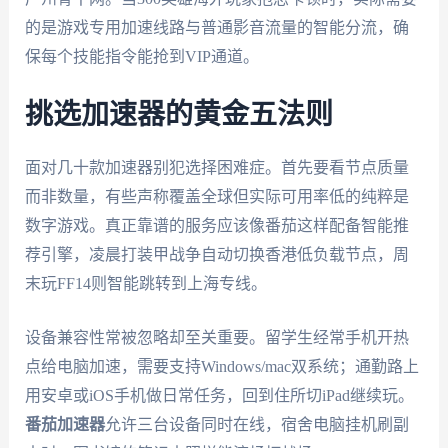
的是游戏专用加速线路与普通影音流量的智能分流，确
保每个技能指令能抢到VIP通道。
挑选加速器的黄金五法则
面对几十款加速器别犯选择困难症。首先要看节点质量
而非数量，有些声称覆盖全球但实际可用率低的纯粹是
数字游戏。真正靠谱的服务应该像番茄这样配备智能推
荐引擎，凌晨打装甲战争自动切换香港低负载节点，周
末玩FF14则智能跳转到上海专线。
设备兼容性常被忽略却至关重要。留学生经常手机开热
点给电脑加速，需要支持Windows/mac双系统；通勤路上
用安卓或iOS手机做日常任务，回到住所切iPad继续玩。
番茄加速器
允许三台设备同时在线，宿舍电脑挂机刷副