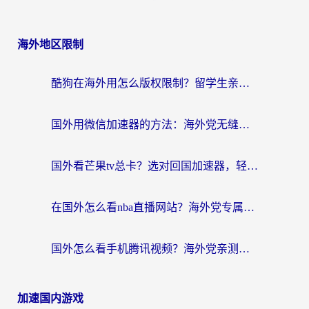
海外地区限制
酷狗在海外用怎么版权限制？留学生亲测：3步解决听国内音乐难题
国外用微信加速器的方法：海外党无缝连接国内生活的实用指南
国外看芒果tv总卡？选对回国加速器，轻松追《浪姐》不费劲
在国外怎么看nba直播网站？海外党专属体育观赛指南，告别地区限制！
国外怎么看手机腾讯视频？海外党亲测有效的追剧加速器选择指南
加速国内游戏