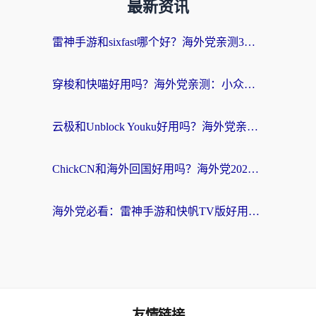
最新资讯
雷神手游和sixfast哪个好？海外党亲测3款回国加速器，教你选对不踩坑
穿梭和快喵好用吗？海外党亲测：小众加速器对比+番茄加速器深度体验
云极和Unblock Youku好用吗？海外党亲测+2026回国加速器避坑指南
ChickCN和海外回国好用吗？海外党2026亲测：从手游到影音，选对加速器的3个关键
海外党必看：雷神手游和快帆TV版好用吗？3步选对回国加速器不踩坑
友情链接