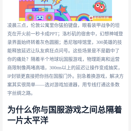
凌晨三点，伦敦公寓里你猛拍键盘，眼看装甲战争的坦
克在开火前一秒卡成PPT；洛杉矶的宿舍中，幻想神域登
录界面始终转着灰色圆圈；悉尼咖啡馆里，300英雄的技
能释放延迟让队友疯狂点问号。这些场景是不是戳中了
你的痛处？隔着半个地球玩国服游戏，物理距离和运营
商限制像两堵高墙，300ms以上的延迟让操作变成抽奖，
IP封锁更直接把你挡在国服门外。别急着换游戏，解决方
案其实很简单——选对游戏加速器，用专线打通这条数
字丝绸之路。
为什么你与国服游戏之间总隔着
一片太平洋