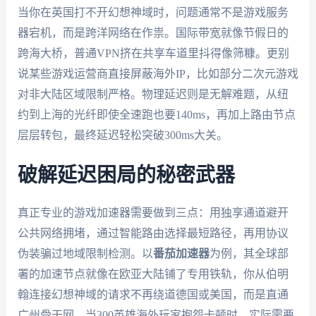
当你在英国打不开幻想神域时，问题通常不是游戏服务
器宕机，而是跨洋网络在作祟。国际带宽就像节假日的
跨海大桥，普通VPN挤在共享车道里抖得像筛糠。更别
说某些游戏运营商直接屏蔽海外IP，比如部分二次元游戏
对非大陆区域限制严格。物理延迟则是无解难题，从纽
约到上海的光纤即使全速跑也要140ms，再加上路由节点
层层转包，最终延迟轻松突破300ms大关。
破解延迟困局的秘密武器
真正专业的游戏加速器需要做到三点：用独享通道避开
公共网络拥堵，通过智能路由选择最短路径，再用协议
伪装骗过地域限制检测。以
番茄加速器
为例，其全球部
署的加速节点就像在欧亚大陆铺了专用铁轨，你从伯明
翰连接幻想神域的请求不再绕道德国或美国，而是直通
广州骨干网。当300英雄海外玩家抱怨卡顿时，实际需要