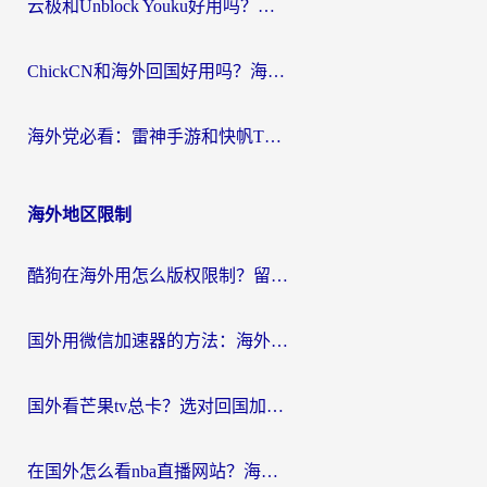
云极和Unblock Youku好用吗？海外党亲测+2026回国加速器避坑指南
ChickCN和海外回国好用吗？海外党2026亲测：从手游到影音，选对加速器的3个关键
海外党必看：雷神手游和快帆TV版好用吗？3步选对回国加速器不踩坑
海外地区限制
酷狗在海外用怎么版权限制？留学生亲测：3步解决听国内音乐难题
国外用微信加速器的方法：海外党无缝连接国内生活的实用指南
国外看芒果tv总卡？选对回国加速器，轻松追《浪姐》不费劲
在国外怎么看nba直播网站？海外党专属体育观赛指南，告别地区限制！