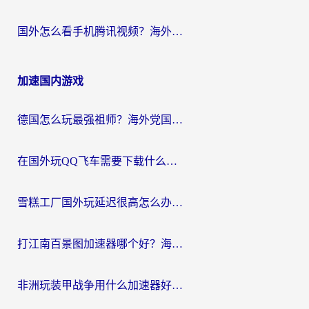
国外怎么看手机腾讯视频？海外党亲测有效的追剧加速器选择指南
加速国内游戏
德国怎么玩最强祖师？海外党国服游戏加速器选择全攻略（附宝可梦Online实测）
在国外玩QQ飞车需要下载什么加速器呢？海外党亲测有效的国服游戏加速指南
雪糕工厂国外玩延迟很高怎么办？海外玩家国服游戏加速终极攻略（附实测推荐）
打江南百景图加速器哪个好？海外党踩坑N次后，终于找到不卡的秘诀
非洲玩装甲战争用什么加速器好？海外党亲测有效的国服游戏加速方案