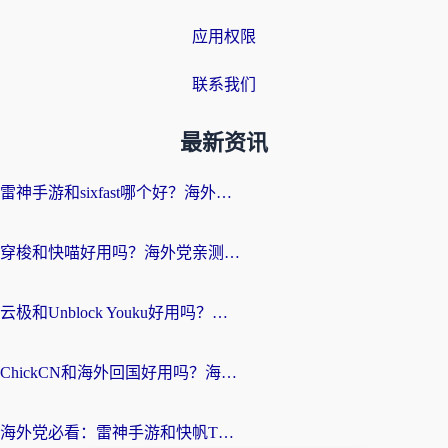
应用权限
联系我们
最新资讯
雷神手游和sixfast哪个好？海外党亲测3款回国加速器，教你选对不踩坑
穿梭和快喵好用吗？海外党亲测：小众加速器对比+番茄加速器深度体验
云极和Unblock Youku好用吗？海外党亲测+2026回国加速器避坑指南
ChickCN和海外回国好用吗？海外党2026亲测：从手游到影音，选对加速器的3个关键
海外党必看：雷神手游和快帆TV版好用吗？3步选对回国加速器不踩坑