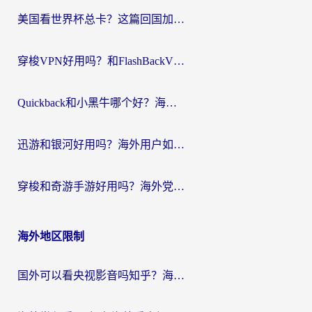
航
美国看世界杯总卡？这篇回国加速器指南帮你无缝刷国内资源（附苹果手机VPN设置步骤）
穿梭VPN好用吗？和FlashBackVPN对比哪个回国效果更好？
Quickback和小黑牛哪个好？海外党亲测指南，选对回国加速器秒回国内
迅游和银河好用吗？海外用户如何选择回国加速器实现无缝访问国内资源
穿梭和奇游手游好用吗？海外党亲测3款回国加速器，附蜜蜂加速器七天试用攻略
海外地区限制
国外可以看央视影音吗知乎？海外党亲测有效的回国加速方案