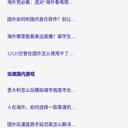
海外党必看：选对“海外看电视剧软件”，再也不用愁国内剧刷不了
国外如何听国内音乐软件？别让地域限制，断了你的中文歌单
海外哪里能看奥运直播？留学生&海外华人必看的体育赛事观赛终极指南
12123交管在国外怎么使用不了？海外华人必看的无缝访问国内资源指南
加速国内游戏
意大利怎么玩模拟城市我是市长？海外党国服游戏加速终极攻略（附三国3量子特攻解决办法）
人在海外，如何选择一款靠谱的玩剑灵2加速器？
国外玩灌篮高手延迟高怎么解决？海外玩家国服游戏加速终极指南