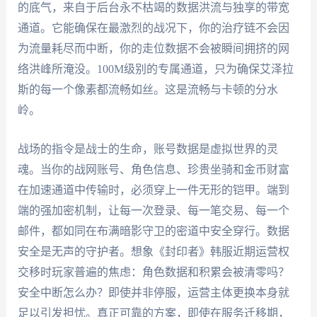
的底气，来自于后台永不枯竭的数据洪流与独享的带宽
通道。它能确保在最激烈的战况下，你的治疗链不会因
为流量耗尽而中断，你的走位数据不会被瞬间拥挤的网
络洪峰所淹没。100M级别的专属通道，只为确保艾泽拉
斯的每一个像素都流畅如丝。这是流畅与卡顿的分水
岭。
战场的指令是战士的生命，账号数据是虚拟世界的灵
魂。当你的战网账号、角色信息、珍贵坐骑和金币财富
在加速通道中传输时，必须穿上一件无形的铠甲。端到
端的强加密机制，让每一次登录、每一笔交易、每一个
邮件，都如同在布满暗影守卫的密道中安全穿行。数据
安全是无声的守护者。想象《封印者》韩服近期运营权
交移时玩家普遍的焦虑：角色数据和积累会被清零吗？
安全中断怎么办？即使并非停服，运营主体更换本身就
足以引发担忧。真正可靠的方案，即使在服务迁移期，