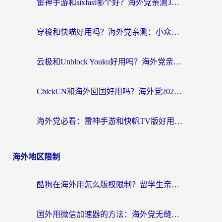
雷神手游和sixfast哪个好？海外党亲测3款回国加速器，教你选对不踩坑
穿梭和快喵好用吗？海外党亲测：小众加速器对比+番茄加速器深度体验
云极和Unblock Youku好用吗？海外党亲测+2026回国加速器避坑指南
ChickCN和海外回国好用吗？海外党2026亲测：从手游到影音，选对加速器的3个关键
海外党必看：雷神手游和快帆TV版好用吗？3步选对回国加速器不踩坑
海外地区限制
酷狗在海外用怎么版权限制？留学生亲测：3步解决听国内音乐难题
国外用微信加速器的方法：海外党无缝连接国内生活的实用指南