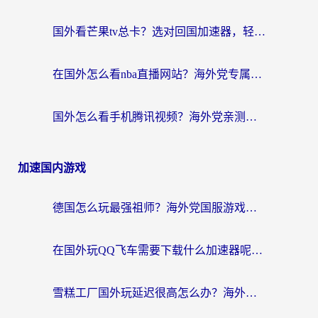
国外看芒果tv总卡？选对回国加速器，轻松追《浪姐》不费劲
在国外怎么看nba直播网站？海外党专属体育观赛指南，告别地区限制！
国外怎么看手机腾讯视频？海外党亲测有效的追剧加速器选择指南
加速国内游戏
德国怎么玩最强祖师？海外党国服游戏加速器选择全攻略（附宝可梦Online实测）
在国外玩QQ飞车需要下载什么加速器呢？海外党亲测有效的国服游戏加速指南
雪糕工厂国外玩延迟很高怎么办？海外玩家国服游戏加速终极攻略（附实测推荐）