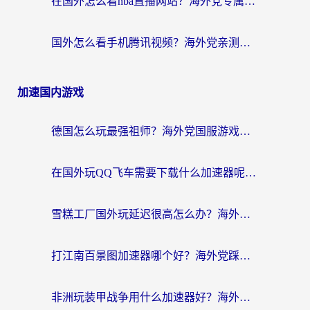
在国外怎么看nba直播网站？海外党专属体育观赛指南，告别地区限制！
国外怎么看手机腾讯视频？海外党亲测有效的追剧加速器选择指南
加速国内游戏
德国怎么玩最强祖师？海外党国服游戏加速器选择全攻略（附宝可梦Online实测）
在国外玩QQ飞车需要下载什么加速器呢？海外党亲测有效的国服游戏加速指南
雪糕工厂国外玩延迟很高怎么办？海外玩家国服游戏加速终极攻略（附实测推荐）
打江南百景图加速器哪个好？海外党踩坑N次后，终于找到不卡的秘诀
非洲玩装甲战争用什么加速器好？海外党亲测有效的国服游戏加速方案