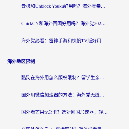
云极和Unblock Youku好用吗？海外党亲测+2026回国加速器避坑指南
ChickCN和海外回国好用吗？海外党2026亲测：从手游到影音，选对加速器的3个关键
海外党必看：雷神手游和快帆TV版好用吗？3步选对回国加速器不踩坑
海外地区限制
酷狗在海外用怎么版权限制？留学生亲测：3步解决听国内音乐难题
国外用微信加速器的方法：海外党无缝连接国内生活的实用指南
国外看芒果tv总卡？选对回国加速器，轻松追《浪姐》不费劲