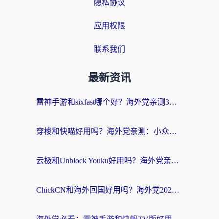
隐私协议
应用权限
联系我们
最新资讯
雷神手游和sixfast哪个好？海外党亲测3款回国加速器，教你选对不踩坑
穿梭和快喵好用吗？海外党亲测：小众加速器对比+番茄加速器深度体验
云极和Unblock Youku好用吗？海外党亲测+2026回国加速器避坑指南
ChickCN和海外回国好用吗？海外党2026亲测：从手游到影音，选对加速器的3个关键