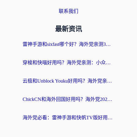
联系我们
最新资讯
雷神手游和sixfast哪个好？海外党亲测3款回国加速器，教你选对不踩坑
穿梭和快喵好用吗？海外党亲测：小众加速器对比+番茄加速器深度体验
云极和Unblock Youku好用吗？海外党亲测+2026回国加速器避坑指南
ChickCN和海外回国好用吗？海外党2026亲测：从手游到影音，选对加速器的3个关键
海外党必看：雷神手游和快帆TV版好用吗？3步选对回国加速器不踩坑