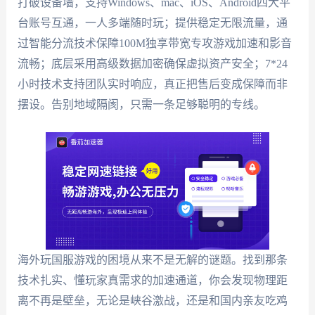
打破设备墙，支持Windows、mac、iOS、Android四大平
台账号互通，一人多端随时玩；提供稳定无限流量，通
过智能分流技术保障100M独享带宽专攻游戏加速和影音
流畅；底层采用高级数据加密确保虚拟资产安全；7*24
小时技术支持团队实时响应，真正把售后变成保障而非
摆设。告别地域隔阂，只需一条足够聪明的专线。
海外玩国服游戏的困境从来不是无解的谜题。找到那条
技术扎实、懂玩家真需求的加速通道，你会发现物理距
离不再是壁垒，无论是峡谷激战，还是和国内亲友吃鸡