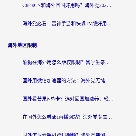
ChickCN和海外回国好用吗？海外党2026亲测：从手游到影音，选对加速器的3个关键
海外党必看：雷神手游和快帆TV版好用吗？3步选对回国加速器不踩坑
海外地区限制
酷狗在海外用怎么版权限制？留学生亲测：3步解决听国内音乐难题
国外用微信加速器的方法：海外党无缝连接国内生活的实用指南
国外看芒果tv总卡？选对回国加速器，轻松追《浪姐》不费劲
在国外怎么看nba直播网站？海外党专属体育观赛指南，告别地区限制！
国外怎么看手机腾讯视频？海外党亲测有效的追剧加速器选择指南