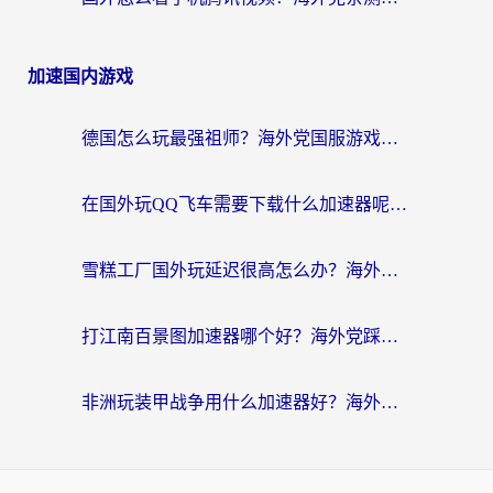
加速国内游戏
德国怎么玩最强祖师？海外党国服游戏加速器选择全攻略（附宝可梦Online实测）
在国外玩QQ飞车需要下载什么加速器呢？海外党亲测有效的国服游戏加速指南
雪糕工厂国外玩延迟很高怎么办？海外玩家国服游戏加速终极攻略（附实测推荐）
打江南百景图加速器哪个好？海外党踩坑N次后，终于找到不卡的秘诀
非洲玩装甲战争用什么加速器好？海外党亲测有效的国服游戏加速方案