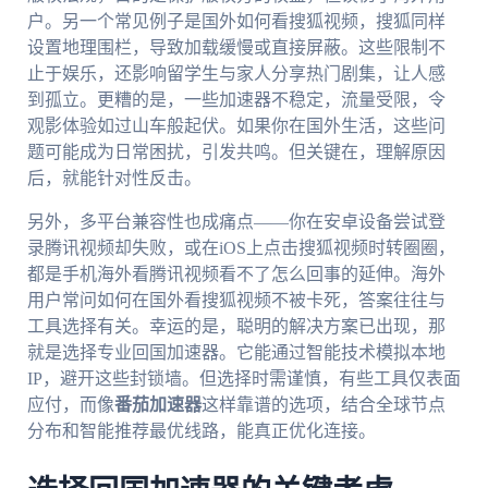
户。另一个常见例子是国外如何看搜狐视频，搜狐同样
设置地理围栏，导致加载缓慢或直接屏蔽。这些限制不
止于娱乐，还影响留学生与家人分享热门剧集，让人感
到孤立。更糟的是，一些加速器不稳定，流量受限，令
观影体验如过山车般起伏。如果你在国外生活，这些问
题可能成为日常困扰，引发共鸣。但关键在，理解原因
后，就能针对性反击。
另外，多平台兼容性也成痛点——你在安卓设备尝试登
录腾讯视频却失败，或在iOS上点击搜狐视频时转圈圈，
都是手机海外看腾讯视频看不了怎么回事的延伸。海外
用户常问如何在国外看搜狐视频不被卡死，答案往往与
工具选择有关。幸运的是，聪明的解决方案已出现，那
就是选择专业回国加速器。它能通过智能技术模拟本地
IP，避开这些封锁墙。但选择时需谨慎，有些工具仅表面
应付，而像
番茄加速器
这样靠谱的选项，结合全球节点
分布和智能推荐最优线路，能真正优化连接。