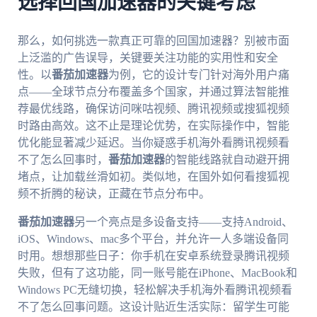
选择回国加速器的关键考虑
那么，如何挑选一款真正可靠的回国加速器？别被市面
上泛滥的广告误导，关键要关注功能的实用性和安全
性。以
番茄加速器
为例，它的设计专门针对海外用户痛
点——全球节点分布覆盖多个国家，并通过算法智能推
荐最优线路，确保访问咪咕视频、腾讯视频或搜狐视频
时路由高效。这不止是理论优势，在实际操作中，智能
优化能显著减少延迟。当你疑惑手机海外看腾讯视频看
不了怎么回事时，
番茄加速器
的智能线路就自动避开拥
堵点，让加载丝滑如初。类似地，在国外如何看搜狐视
频不折腾的秘诀，正藏在节点分布中。
番茄加速器
另一个亮点是多设备支持——支持Android、
iOS、Windows、mac多个平台，并允许一人多端设备同
时用。想想那些日子：你手机在安卓系统登录腾讯视频
失败，但有了这功能，同一账号能在iPhone、MacBook和
Windows PC无缝切换，轻松解决手机海外看腾讯视频看
不了怎么回事问题。这设计贴近生活实际：留学生可能