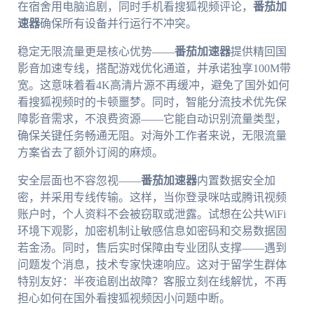
在宿舍用电脑追剧，同时手机看搜狐视频评论，
番茄加
速器
确保所有设备并行运行不冲突。
稳定无限流量更是核心优势——
番茄加速器
提供精回国
影音加速专线，搭配游戏优化通道，并承诺独享100M带
宽。这意味着看4K高清片源不再缓冲，避免了国外如何
看搜狐视频时的卡顿噩梦。同时，智能分流技术优先保
障影音需求，不浪费资源——它能自动识别流量类型，
确保关键任务畅通无阻。对海外工作者来说，无限流量
方案省去了额外订阅的麻烦。
安全层面也不容忽视——
番茄加速器
内置数据安全加
密，并采用专线传输。这样，当你登录咪咕或腾讯视频
账户时，个人资料不会被窃取或泄露。试想在公共WiFi
环境下观影，加密机制让敏感信息如密码和交易数据固
若金汤。同时，售后实时保障由专业团队支撑——遇到
问题发个消息，技术专家快速响应。这对于留学生群体
特别友好：半夜追剧出故障？客服立刻在线解忧，不再
担心如何在国外看搜狐视频因小问题中断。