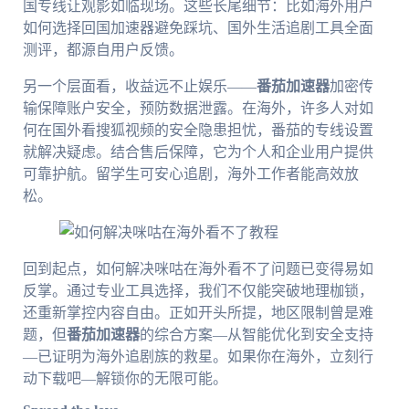
国专线让观影如临现场。这些长尾细节：比如海外用户
如何选择回国加速器避免踩坑、国外生活追剧工具全面
测评，都源自用户反馈。
另一个层面看，收益远不止娱乐——
番茄加速器
加密传
输保障账户安全，预防数据泄露。在海外，许多人对如
何在国外看搜狐视频的安全隐患担忧，番茄的专线设置
就解决疑虑。结合售后保障，它为个人和企业用户提供
可靠护航。留学生可安心追剧，海外工作者能高效放
松。
回到起点，如何解决咪咕在海外看不了问题已变得易如
反掌。通过专业工具选择，我们不仅能突破地理枷锁，
还重新掌控内容自由。正如开头所提，地区限制曾是难
题，但
番茄加速器
的综合方案—从智能优化到安全支持
—已证明为海外追剧族的救星。如果你在海外，立刻行
动下载吧—解锁你的无限可能。