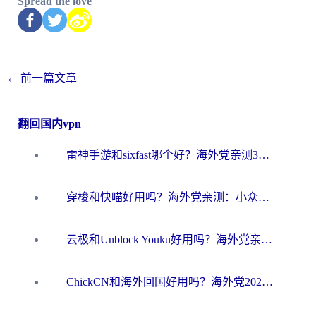
Spread the love
←
前一篇文章
翻回国内vpn
雷神手游和sixfast哪个好？海外党亲测3款回国加速器，教你选对不踩坑
穿梭和快喵好用吗？海外党亲测：小众加速器对比+番茄加速器深度体验
云极和Unblock Youku好用吗？海外党亲测+2026回国加速器避坑指南
ChickCN和海外回国好用吗？海外党2026亲测：从手游到影音，选对加速器的3个关键