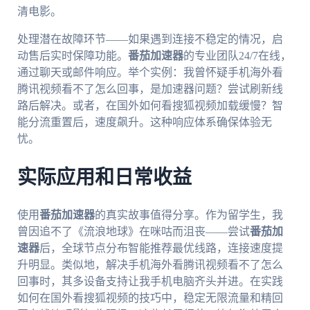
清电影。
处理潜在故障环节——如果遇到连接不稳定的情况，启
动售后实时保障功能。
番茄加速器
的专业团队24/7在线，
通过聊天或邮件响应。举个实例：我曾怀疑手机海外看
腾讯视频看不了怎么回事，是加速器问题？尝试刷新线
路后解决。或者，在国外如何看搜狐视频加载缓慢？智
能分流重置后，速度飙升。这种响应体系确保体验无
忧。
实际应用和日常收益
使用
番茄加速器
的真实故事值得分享。作为留学生，我
曾因追不了《流浪地球》在咪咕而沮丧——尝试
番茄加
速器
后，全球节点分布智能推荐最优线路，连接速度提
升明显。类似地，解决手机海外看腾讯视频看不了怎么
回事时，其多设备支持让我手机电脑齐头并进。在实践
如何在国外看搜狐视频的技巧中，稳定无限流量和精回