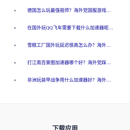
德国怎么玩最强祖师？海外党国服游戏加速器选择全攻略（附宝可梦Online实测）
在国外玩QQ飞车需要下载什么加速器呢？海外党亲测有效的国服游戏加速指南
雪糕工厂国外玩延迟很高怎么办？海外玩家国服游戏加速终极攻略（附实测推荐）
打江南百景图加速器哪个好？海外党踩坑N次后，终于找到不卡的秘诀
非洲玩装甲战争用什么加速器好？海外党亲测有效的国服游戏加速方案
下载应用