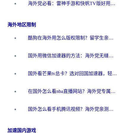
海外党必看：雷神手游和快帆TV版好用吗？3步选对回国加速器不踩坑
海外地区限制
酷狗在海外用怎么版权限制？留学生亲测：3步解决听国内音乐难题
国外用微信加速器的方法：海外党无缝连接国内生活的实用指南
国外看芒果tv总卡？选对回国加速器，轻松追《浪姐》不费劲
在国外怎么看nba直播网站？海外党专属体育观赛指南，告别地区限制！
国外怎么看手机腾讯视频？海外党亲测有效的追剧加速器选择指南
加速国内游戏