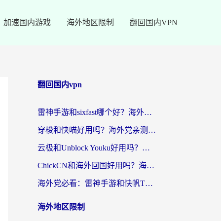
加速国内游戏
海外地区限制
翻回国内VPN
翻回国内vpn
雷神手游和sixfast哪个好？海外党亲测3款回国加速器，教你选对不踩坑
穿梭和快喵好用吗？海外党亲测：小众加速器对比+番茄加速器深度体验
云极和Unblock Youku好用吗？海外党亲测+2026回国加速器避坑指南
ChickCN和海外回国好用吗？海外党2026亲测：从手游到影音，选对加速器的3个关键
海外党必看：雷神手游和快帆TV版好用吗？3步选对回国加速器不踩坑
海外地区限制