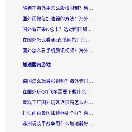
酷狗在海外用怎么版权限制？留学生亲测：3步解决听国内音乐难题
国外用微信加速器的方法：海外党无缝连接国内生活的实用指南
国外看芒果tv总卡？选对回国加速器，轻松追《浪姐》不费劲
在国外怎么看nba直播网站？海外党专属体育观赛指南，告别地区限制！
国外怎么看手机腾讯视频？海外党亲测有效的追剧加速器选择指南
加速国内游戏
德国怎么玩最强祖师？海外党国服游戏加速器选择全攻略（附宝可梦Online实测）
在国外玩QQ飞车需要下载什么加速器呢？海外党亲测有效的国服游戏加速指南
雪糕工厂国外玩延迟很高怎么办？海外玩家国服游戏加速终极攻略（附实测推荐）
打江南百景图加速器哪个好？海外党踩坑N次后，终于找到不卡的秘诀
非洲玩装甲战争用什么加速器好？海外党亲测有效的国服游戏加速方案