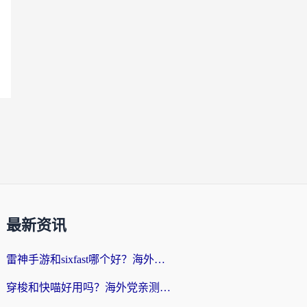
最新资讯
雷神手游和sixfast哪个好？海外党亲测3款回国加速器，教你选对不踩坑
穿梭和快喵好用吗？海外党亲测：小众加速器对比+番茄加速器深度体验