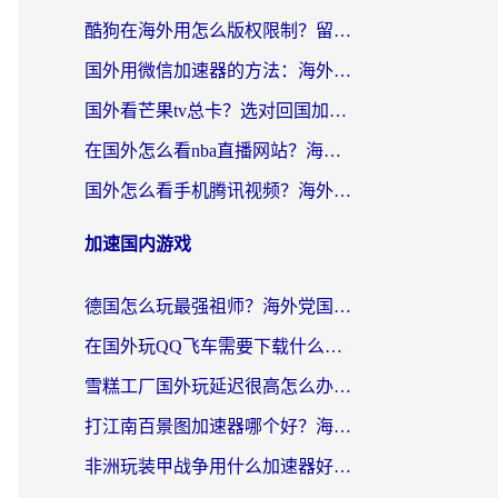
酷狗在海外用怎么版权限制？留学生亲测：3步解决听国内音乐难题
国外用微信加速器的方法：海外党无缝连接国内生活的实用指南
国外看芒果tv总卡？选对回国加速器，轻松追《浪姐》不费劲
在国外怎么看nba直播网站？海外党专属体育观赛指南，告别地区限制！
国外怎么看手机腾讯视频？海外党亲测有效的追剧加速器选择指南
加速国内游戏
德国怎么玩最强祖师？海外党国服游戏加速器选择全攻略（附宝可梦Online实测）
在国外玩QQ飞车需要下载什么加速器呢？海外党亲测有效的国服游戏加速指南
雪糕工厂国外玩延迟很高怎么办？海外玩家国服游戏加速终极攻略（附实测推荐）
打江南百景图加速器哪个好？海外党踩坑N次后，终于找到不卡的秘诀
非洲玩装甲战争用什么加速器好？海外党亲测有效的国服游戏加速方案