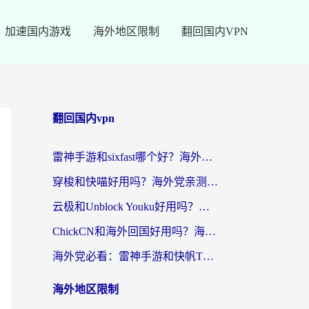
加速国内游戏
海外地区限制
翻回国内VPN
翻回国内vpn
雷神手游和sixfast哪个好？海外党亲测3款回国加速器，教你选对不踩坑
穿梭和快喵好用吗？海外党亲测：小众加速器对比+番茄加速器深度体验
云极和Unblock Youku好用吗？海外党亲测+2026回国加速器避坑指南
ChickCN和海外回国好用吗？海外党2026亲测：从手游到影音，选对加速器的3个关键
海外党必看：雷神手游和快帆TV版好用吗？3步选对回国加速器不踩坑
海外地区限制