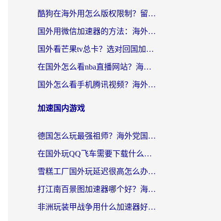
酷狗在海外用怎么版权限制？留学生亲测：3步解决听国内音乐难题
国外用微信加速器的方法：海外党无缝连接国内生活的实用指南
国外看芒果tv总卡？选对回国加速器，轻松追《浪姐》不费劲
在国外怎么看nba直播网站？海外党专属体育观赛指南，告别地区限制！
国外怎么看手机腾讯视频？海外党亲测有效的追剧加速器选择指南
加速国内游戏
德国怎么玩最强祖师？海外党国服游戏加速器选择全攻略（附宝可梦Online实测）
在国外玩QQ飞车需要下载什么加速器呢？海外党亲测有效的国服游戏加速指南
雪糕工厂国外玩延迟很高怎么办？海外玩家国服游戏加速终极攻略（附实测推荐）
打江南百景图加速器哪个好？海外党踩坑N次后，终于找到不卡的秘诀
非洲玩装甲战争用什么加速器好？海外党亲测有效的国服游戏加速方案