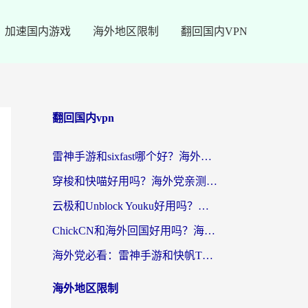
加速国内游戏
海外地区限制
翻回国内VPN
翻回国内vpn
雷神手游和sixfast哪个好？海外党亲测3款回国加速器，教你选对不踩坑
穿梭和快喵好用吗？海外党亲测：小众加速器对比+番茄加速器深度体验
云极和Unblock Youku好用吗？海外党亲测+2026回国加速器避坑指南
ChickCN和海外回国好用吗？海外党2026亲测：从手游到影音，选对加速器的3个关键
海外党必看：雷神手游和快帆TV版好用吗？3步选对回国加速器不踩坑
海外地区限制