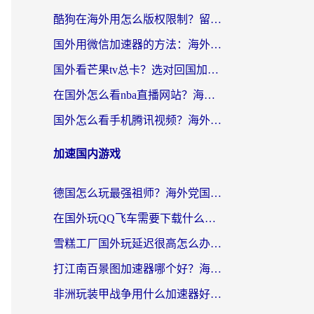
酷狗在海外用怎么版权限制？留学生亲测：3步解决听国内音乐难题
国外用微信加速器的方法：海外党无缝连接国内生活的实用指南
国外看芒果tv总卡？选对回国加速器，轻松追《浪姐》不费劲
在国外怎么看nba直播网站？海外党专属体育观赛指南，告别地区限制！
国外怎么看手机腾讯视频？海外党亲测有效的追剧加速器选择指南
加速国内游戏
德国怎么玩最强祖师？海外党国服游戏加速器选择全攻略（附宝可梦Online实测）
在国外玩QQ飞车需要下载什么加速器呢？海外党亲测有效的国服游戏加速指南
雪糕工厂国外玩延迟很高怎么办？海外玩家国服游戏加速终极攻略（附实测推荐）
打江南百景图加速器哪个好？海外党踩坑N次后，终于找到不卡的秘诀
非洲玩装甲战争用什么加速器好？海外党亲测有效的国服游戏加速方案