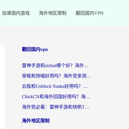
加速国内游戏
海外地区限制
翻回国内VPN
翻回国内vpn
雷神手游和sixfast哪个好？海外党亲测3款回国加速器，教你选对不踩坑
穿梭和快喵好用吗？海外党亲测：小众加速器对比+番茄加速器深度体验
云极和Unblock Youku好用吗？海外党亲测+2026回国加速器避坑指南
ChickCN和海外回国好用吗？海外党2026亲测：从手游到影音，选对加速器的3个关键
海外党必看：雷神手游和快帆TV版好用吗？3步选对回国加速器不踩坑
海外地区限制