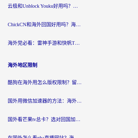
云极和Unblock Youku好用吗？海外党亲测+2026回国加速器避坑指南
ChickCN和海外回国好用吗？海外党2026亲测：从手游到影音，选对加速器的3个关键
海外党必看：雷神手游和快帆TV版好用吗？3步选对回国加速器不踩坑
海外地区限制
酷狗在海外用怎么版权限制？留学生亲测：3步解决听国内音乐难题
国外用微信加速器的方法：海外党无缝连接国内生活的实用指南
国外看芒果tv总卡？选对回国加速器，轻松追《浪姐》不费劲
在国外怎么看nba直播网站？海外党专属体育观赛指南，告别地区限制！