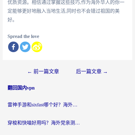
优质资源。相信通过掌握这些技巧,作为海外华人的你一
定能够更好地融入当地生活,同时也不会错过祖国的美
好。
Spread the love
文
←
前一篇文章
后一篇文章
→
章
翻回国内vpn
导
航
雷神手游和sixfast哪个好？海外党亲测3款回国加速器，教你选对不踩坑
穿梭和快喵好用吗？海外党亲测：小众加速器对比+番茄加速器深度体验