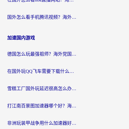
国外怎么看手机腾讯视频？海外党亲测有效的追剧加速器选择指南
加速国内游戏
德国怎么玩最强祖师？海外党国服游戏加速器选择全攻略（附宝可梦Online实测）
在国外玩QQ飞车需要下载什么加速器呢？海外党亲测有效的国服游戏加速指南
雪糕工厂国外玩延迟很高怎么办？海外玩家国服游戏加速终极攻略（附实测推荐）
打江南百景图加速器哪个好？海外党踩坑N次后，终于找到不卡的秘诀
非洲玩装甲战争用什么加速器好？海外党亲测有效的国服游戏加速方案