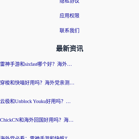
隐私协议
应用权限
联系我们
最新资讯
雷神手游和sixfast哪个好？海外党亲测3款回国加速器，教你选对不踩坑
穿梭和快喵好用吗？海外党亲测：小众加速器对比+番茄加速器深度体验
云极和Unblock Youku好用吗？海外党亲测+2026回国加速器避坑指南
ChickCN和海外回国好用吗？海外党2026亲测：从手游到影音，选对加速器的3个关键
海外党必看：雷神手游和快帆TV版好用吗？3步选对回国加速器不踩坑